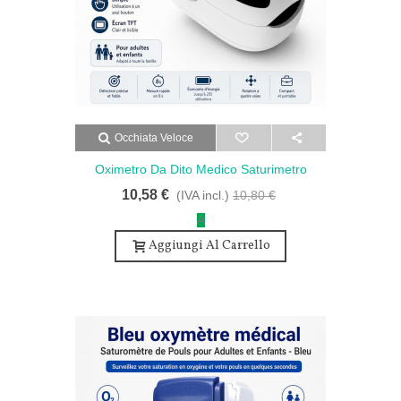
Occhiata Veloce
Oximetro Da Dito Medico Saturimetro
Saturazione Di Ossigeno - Pulsossimetro
10,58 €
(IVA incl.)
10,80 €
Medicale Portatile SpO2
A
Aggiungi Al Carrello