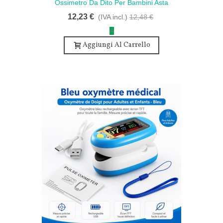
Ossimetro Da Dito Per Bambini Asta
Schermo Tft Cinturino - Pulsossimetro
12,23 €
(IVA incl.)
12,48 €
Portatile SpO2 - Rosso
A
Aggiungi Al Carrello