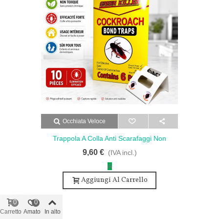
Occhiata Veloce
Trappola A Colla Anti Scarafaggi Non
Tossica - Gialla 10 Pz
9,60 €
(IVA incl.)
A
Aggiungi Al Carrello
0
0
Carretto
Amato
In alto