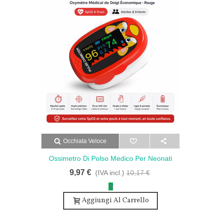
Occhiata Veloce
Ossimetro Di Polso Medico Per Neonati
Misuratore Di Saturazione - Pulsossimetro
9,97 €
(IVA incl.)
10,17 €
Medicale Da Dito Economico - Rosso
A
Aggiungi Al Carrello