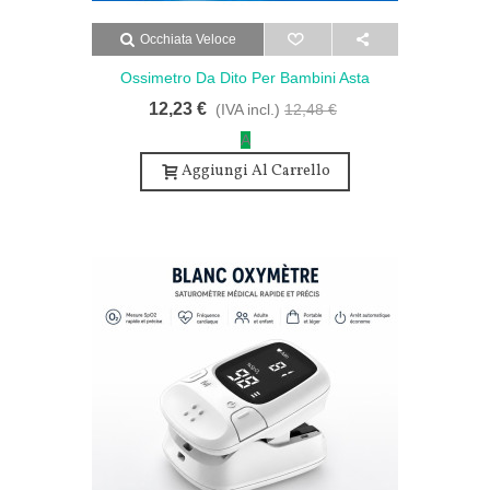
Occhiata Veloce
Ossimetro Da Dito Per Bambini Asta
Schermo Tft Cinturino Laccio -
12,23 €
(IVA incl.)
12,48 €
Pulsossimetro Da Dito Per Adulti E
A
Bambini - Blu
Aggiungi Al Carrello