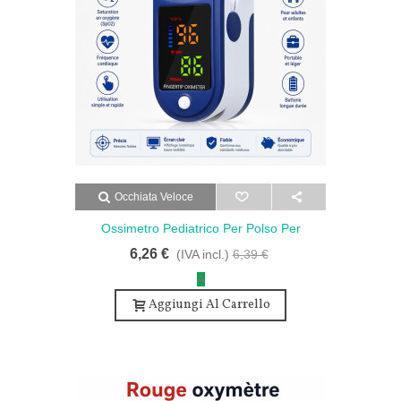
Occhiata Veloce
Ossimetro Pediatrico Per Polso Per
Bambini Ossimetro Medico - Saturimetro
6,26 €
(IVA incl.)
6,39 €
Da Polso Per Adulti E Bambini - Blu
A
Aggiungi Al Carrello