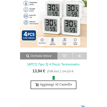
Occhiata Veloce
[4PCS Tipo 3] 4 Pezzi Termometro
Digitale Igrometro Interno Mini Monitor
13,94 €
(IVA incl.)
14,22 €
LCD Di Temperatura
A
Aggiungi Al Carrello