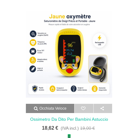
Occhiata Veloce
Ossimetro Da Dito Per Bambini Astuccio
Schermo Tft Cinghia - Saturimetro Da Dito
18,62 €
(IVA incl.)
19,00 €
Preciso E Portatile - Giallo
A