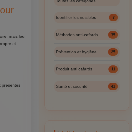
Toutes les catégories
Pour
Identifier les nuisibles
7
Méthodes anti-cafards
35
aire, mais leur
propre et
Prévention et hygiène
25
Produit anti cafards
11
t présentes
Santé et sécurité
43