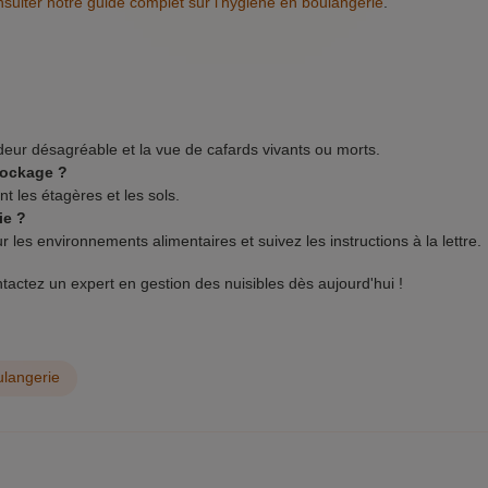
nsulter notre guide complet sur l'hygiène en boulangerie
.
deur désagréable et la vue de cafards vivants ou morts.
tockage ?
t les étagères et les sols.
ie ?
 les environnements alimentaires et suivez les instructions à la lettre.
actez un expert en gestion des nuisibles dès aujourd'hui !
ulangerie