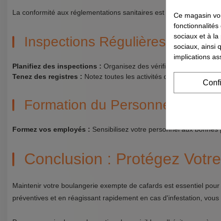
La conformité aux réglementations sanitaires est cruciale pour tou
Ce magasin vou
fonctionnalités
sociaux et à la
Inspections Régulières
sociaux, ainsi 
implications as
Planifiez des inspections :
Organisez des vérifications régulières
Tenez des registres :
Notez toutes les activités de nettoyage et 
Conf
Formation du Personnel
Formez vos employés :
Sensibilisez votre personnel aux bonnes 
Conclusion : Protégez Votre
Maintenir votre boulangerie exempte de cafards est essentiel pour 
préventives et en réagissant rapidement en cas d'infestation, vous