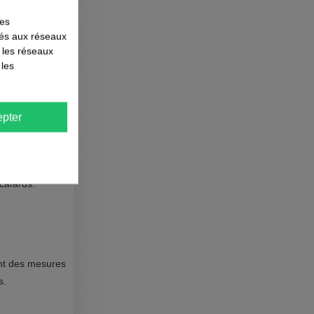
les
liés aux réseaux
r les réseaux
 les
pter
cafards.
ant des mesures
s.