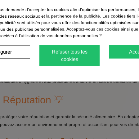
te boulangerie. Voici comment assurer un contrôle efficace :
s demande d'accepter les cookies afin d'optimiser les performances, 
 des réseaux sociaux et la pertinence de la publicité. Les cookies tiers 
 publicité sont utilisés pour vous offrir des fonctionnalités optimisées su
que des publicités personnalisées. Acceptez-vous ces cookies ainsi que
sociées à l'utilisation de vos données personnelles ?
 pour détecter les signes d'infestation à temps.
d'inspection pour prouver votre engagement envers l'hygiène.
igurer
Refuser tous les
Acce
cookies
pratiques d'hygiène et aux procédures à suivre en cas de détection de 
 Réputation 💡
protéger votre réputation et garantir la sécurité alimentaire. En adopt
 pouvez assurer un environnement propre et accueillant pour vos client