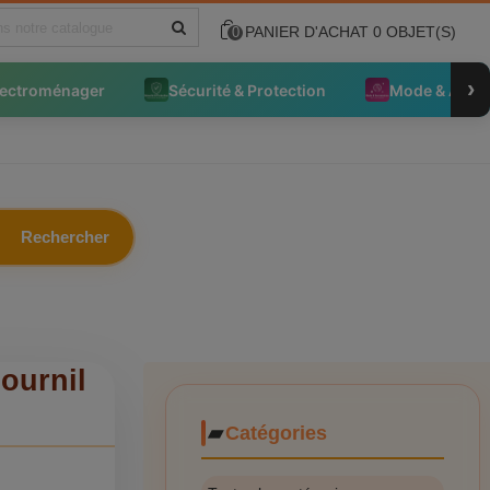
PANIER D'ACHAT
0
OBJET(S)
0
›
lectroménager
Sécurité & Protection
Mode & Acce
Rechercher
ournil
Catégories