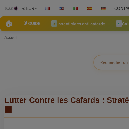
€ EUR
CONTA
🏠
🔰
GUIDE
Insecticides anti cafards
Soi
Accueil
Lutter Contre les Cafards : Strat
🏢