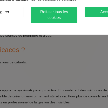
tions 📚
igurer
Refuser tous les
Acce
cookies
révenir une infestation de cafards ?
des sources de nourriture et d'eau.
ficaces ?
lations de cafards.
 une approche systématique et proactive. En combinant des méthodes de
ssible de créer un environnement sûr et sain. Pour plus de conseils sur 
ez un professionnel de la gestion des nuisibles.