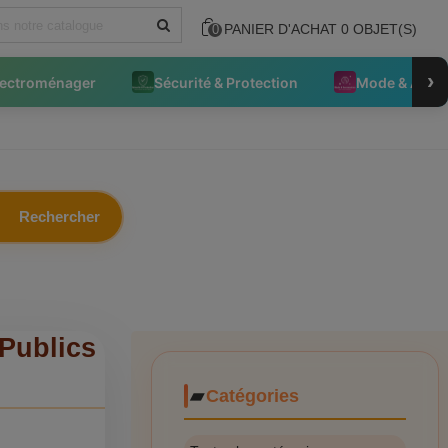
PANIER D'ACHAT
0
OBJET(S)
0
›
lectroménager
Sécurité & Protection
Mode & Acce
Rechercher
 Publics
Catégories