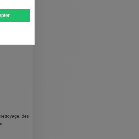
pter
 nettoyage, des
la