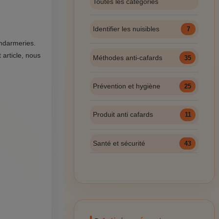
Toutes les catégories
Identifier les nuisibles
7
endarmeries.
article, nous
Méthodes anti-cafards
35
Prévention et hygiène
25
Produit anti cafards
11
Santé et sécurité
43