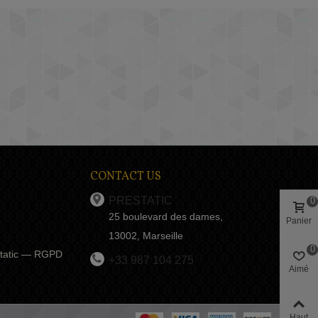
CONTACT US
PRESTATIC
0
25 boulevard des dames,
Panier
13002, Marseille
0
estatic — RGPD
+33 987 104 275
Aimé
Haut