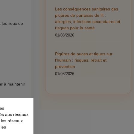
Les conséquences sanitaires des
piqûres de punaises de lit :
allergies, infections secondaires et
 les lieux de
risques pour la santé
01/08/2026
Piqûres de puces et tiques sur
l'humain : risques, retrait et
prévention
01/08/2026
er à maintenir
les
liés aux réseaux
r les réseaux
 les