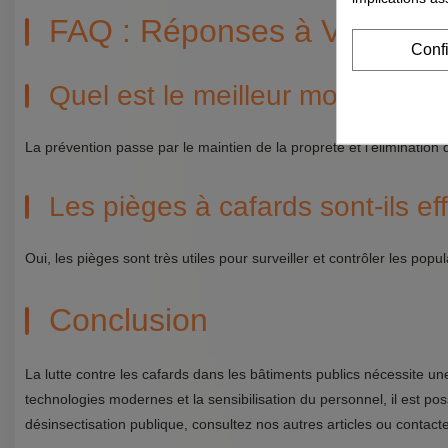
FAQ : Réponses à Vos Ques
Conf
Quel est le meilleur moyen de p
La prévention passe par le maintien de la propreté et l'élimination 
Les pièges à cafards sont-ils ef
Oui, les pièges sont très utiles pour surveiller et contrôler les popu
Conclusion
La lutte contre les cafards dans les bâtiments publics nécessite
technologies modernes et la sensibilisation du personnel, il est po
désinsectisation publique, consultez nos autres articles ou contact