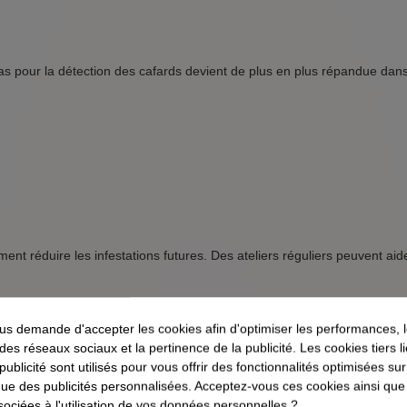
ras pour la détection des cafards devient de plus en plus répandue dans
nt réduire les infestations futures. Des ateliers réguliers peuvent aid
s demande d'accepter les cookies afin d'optimiser les performances, 
 des réseaux sociaux et la pertinence de la publicité. Les cookies tiers 
 publicité sont utilisés pour vous offrir des fonctionnalités optimisées su
tes d'eau et les accumulations de débris qui peuvent attirer les cafards.
que des publicités personnalisées. Acceptez-vous ces cookies ainsi que
sociées à l'utilisation de vos données personnelles ?