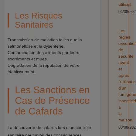
utilisés
04/08/202
Les Risques
Sanitaires
Les
règles
Transmission de maladies telles que la
essentiel
salmonellose et la dysenterie.
de
Contamination des aliments par leurs
sécurité
excréments et mues.
avant
Dégradation de la réputation de votre
et
établissement.
après
l'utilisati
Les Sanctions en
d'un
fumigèn
Cas de Présence
insectici
à
de Cafards
la
maison
La découverte de cafards lors d'un contrôle
03/08/202
sanitaire peut avoir des conséquences