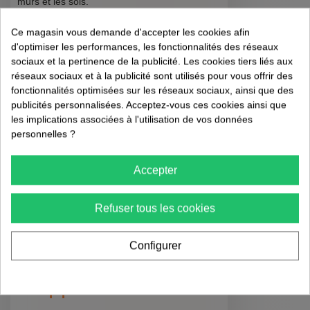
murs et les sols.
Installez des grilles de protection sur les
bouches d'aération.
Ce magasin vous demande d'accepter les cookies afin
d'optimiser les performances, les fonctionnalités des réseaux
sociaux et la pertinence de la publicité. Les cookies tiers liés aux
4. Utilisation de
réseaux sociaux et à la publicité sont utilisés pour vous offrir des
Produits Anti-Cafards
fonctionnalités optimisées sur les réseaux sociaux, ainsi que des
publicités personnalisées. Acceptez-vous ces cookies ainsi que
les implications associées à l'utilisation de vos données
Utilisez des produits spécifiques pour éliminer
personnelles ?
les cafards :
Accepter
Appliquez des appâts et pièges dans les
zones stratégiques.
Consultez un professionnel pour des
Refuser tous les cookies
traitements plus avancés si nécessaire.
Configurer
Conclusion et
Appel à l'Action