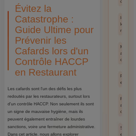
catégor
Évitez la
Catastrophe :
Identifie
les
Guide Ultime pour
nuisible
Prévenir les
Méthod
Cafards lors d'un
anti-
Contrôle HACCP
cafards
en Restaurant
Prévent
et hygi
Les cafards sont l'un des défis les plus
redoutés par les restaurateurs, surtout lors
Produit
d'un contrôle HACCP. Non seulement ils sont
anti
un signe de mauvaise hygiène, mais ils
cafards
peuvent également entraîner de lourdes
sanctions, voire une fermeture administrative.
Santé
Dans cet article, nous allons explorer
et