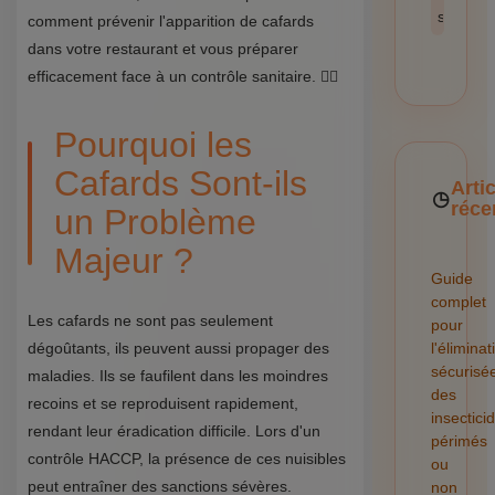
sécurité
comment prévenir l'apparition de cafards
dans votre restaurant et vous préparer
efficacement face à un contrôle sanitaire. 🕵️‍♂️
Pourquoi les
Cafards Sont-ils
Arti
réce
un Problème
Majeur ?
Guide
complet
Les cafards ne sont pas seulement
pour
dégoûtants, ils peuvent aussi propager des
l'éliminat
sécurisé
maladies. Ils se faufilent dans les moindres
des
recoins et se reproduisent rapidement,
insectici
rendant leur éradication difficile. Lors d'un
périmés
contrôle HACCP, la présence de ces nuisibles
ou
peut entraîner des sanctions sévères.
non