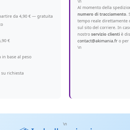
\n
Al momento della spedizion
numero di tracciamento
. 
artire da 4,90 € — gratuita
tempo reale direttamente d
to
sul sito del corriere. In ca
nostro
servizio clienti
è dis
6,90 €
contact@akimania.fr
o per 
\n
a in base al peso
 su richiesta
\n