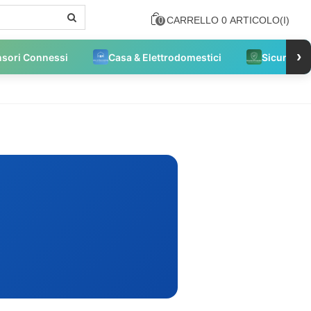
CARRELLO
0
ARTICOLO(I)
0
›
nsori Connessi
Casa & Elettrodomestici
Sicurezza