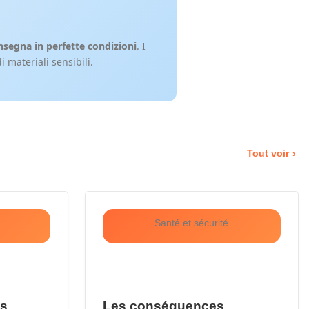
nsegna in perfette condizioni
. I
i materiali sensibili.
Tout voir
Santé et sécurité
us
Les conséquences