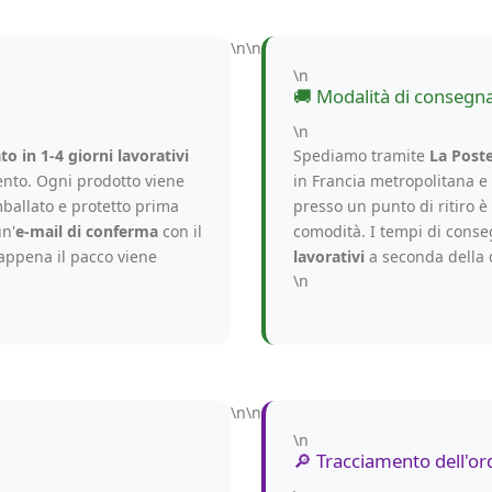
\n\n
\n
🚚 Modalità di consegn
\n
o in 1-4 giorni lavorativi
Spediamo tramite
La Poste
nto. Ogni prodotto viene
in Francia metropolitana e
ballato e protetto prima
presso un punto di ritiro 
un'
e-mail di conferma
con il
comodità. I tempi di cons
appena il pacco viene
lavorativi
a seconda della 
\n
\n\n
\n
🔎 Tracciamento dell'or