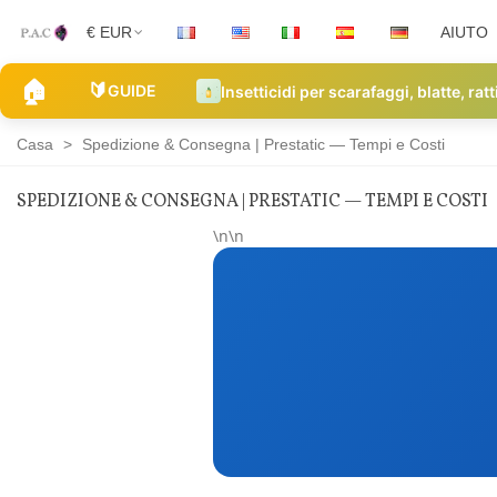
€ EUR
AIUTO
🏠
🔰
GUIDE
Insetticidi per scarafaggi, blatte, ratt
Casa
>
Spedizione & Consegna | Prestatic — Tempi e Costi
SPEDIZIONE & CONSEGNA | PRESTATIC — TEMPI E COSTI
Spedizione
\n\n
&
Consegna
|
Prestatic
—
Tempi