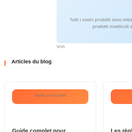
Tutti i nostri prodotti sono imb
prodotti insetticidi 
\n\n
Articles du blog
Santé et sécurité
Guide complet pour
Les règ