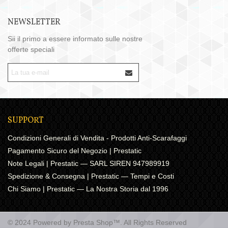
NEWSLETTER
Sii il primo a essere informato sulle nostre
offerte speciali
SUPPORT
Condizioni Generali di Vendita - Prodotti Anti-Scarafaggi
Pagamento Sicuro del Negozio | Prestatic
Note Legali | Prestatic — SARL SIREN 947989919
Spedizione & Consegna | Prestatic — Tempi e Costi
Chi Siamo | Prestatic — La Nostra Storia dal 1996
© 2024 Powered by Presta Shop™. All Rights Reserved