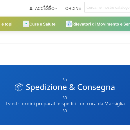
ACCESSO
ORDINE
i e topi
Cure e Salute
Rilevatori di Movimento e Se
\n
📦 Spedizione & Consegna
\n
I vostri ordini preparati e spediti con cura da Marsiglia
\n