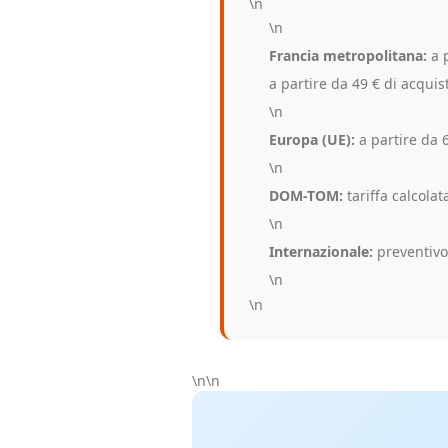
\n
\n
Francia metropolitana:
a p
a partire da 49 € di acquis
\n
Europa (UE):
a partire da 
\n
DOM-TOM:
tariffa calcolat
\n
Internazionale:
preventivo
\n
\n
\n\n