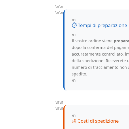
e
\n\n
Costi
\n\n
\n
⏱️ Tempi di preparazione
\n
Il vostro ordine viene
preparat
dopo la conferma del pagame
accuratamente controllato, im
della spedizione. Riceverete 
numero di tracciamento non 
spedito.
\n
\n\n
\n\n
\n
💰 Costi di spedizione