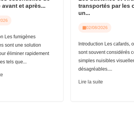
 avant et après...
transportés par les 
un...
2026
02/08/2026
ion Les fumigènes
Introduction Les cafards, o
es sont une solution
sont souvent considérés
our éliminer rapidement
simples nuisibles visuell
es tels que...
désagréables....
te
Lire la suite