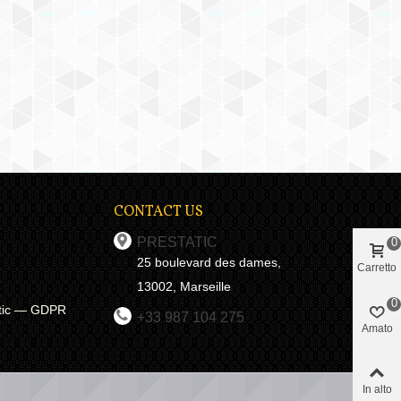
CONTACT US
PRESTATIC
0
25 boulevard des dames,
Carretto
13002, Marseille
0
tatic — GDPR
+33 987 104 275
Amato
In alto