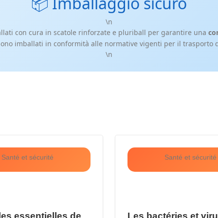
📦️ Imballaggio sicuro
\n
allati con cura in scatole rinforzate e pluriball per garantire una
co
sono imballati in conformità alle normative vigenti per il trasporto d
\n
Santé et sécurité
Santé et sécurité
les essentielles de
Les bactéries et vir