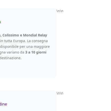
\n\n
a
, Colissimo e Mondial Relay
 in tutta Europa. La consegna
è disponibile per una maggiore
egna variano da
3 a 10 giorni
destinazione.
\n\n
dine