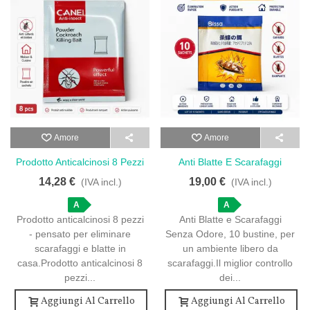
Amore
Amore
Prodotto Anticalcinosi 8 Pezzi
Anti Blatte E Scarafaggi
- Efficace Contro Scarafaggi
Senza Odore - Efficace
14,28 €
19,00 €
(IVA incl.)
(IVA incl.)
Contro L'infestazione
A
A
Prodotto anticalcinosi 8 pezzi
Anti Blatte e Scarafaggi
- pensato per eliminare
Senza Odore, 10 bustine, per
scarafaggi e blatte in
un ambiente libero da
casa.Prodotto anticalcinosi 8
scarafaggi.Il miglior controllo
pezzi...
dei...
Aggiungi Al Carrello
Aggiungi Al Carrello