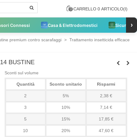
CARRELLO
0
ARTICOLO(I)
0
›
nsori Connessi
Casa & Elettrodomestici
Sicurezza
stine premium contro scarafaggi
>
Trattamento insetticida efficace
14 BUSTINE
Sconti sul volume
Quantità
Sconto unitario
Risparmi
2
5%
2,38 €
3
10%
7,14 €
5
15%
17,85 €
10
20%
47,60 €