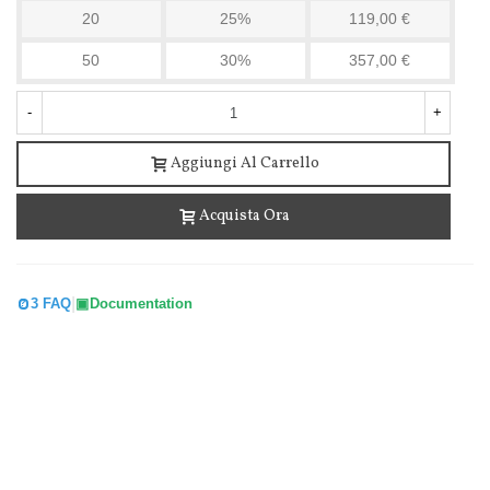
20
25%
119,00 €
50
30%
357,00 €
-
+
Aggiungi Al Carrello
Acquista Ora
|
3 FAQ
Documentation
Polvere Anti Insetti Striscianti 12 Bustine -...
19,71 €
(IVA incl.)
20,11 €
-2%