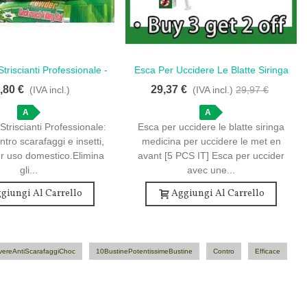
 Striscianti Professionale -
Esca Per Uccidere Le Blatte Siringa
Amore
Amore
tine Per Scarafaggi
Medicina Per Uccidere Le - [5 PCS
,80 €
29,37 €
(IVA incl.)
(IVA incl.)
29,97 €
IT] Esca Per Uccidere Le Blatte,
A
Siringa, Medicina Per Ucc
A
 Striscianti Professionale:
Esca per uccidere le blatte siringa
ntro scarafaggi e insetti,
medicina per uccidere le met en
er uso domestico.Elimina
avant [5 PCS IT] Esca per uccider
gli...
avec une...
giungi Al Carrello
Aggiungi Al Carrello
vereAntiScarafaggiChoc
10BustinePotentissimeBustine
Contro
Efficace