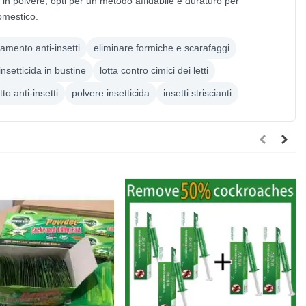
 in polvere, opti per un metodo affidabile e duraturo per
omestico.
tamento anti-insetti
eliminare formiche e scarafaggi
insetticida in bustine
lotta contro cimici dei letti
to anti-insetti
polvere insetticida
insetti striscianti