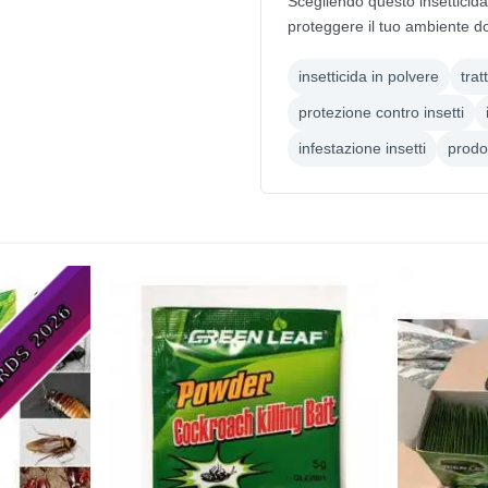
Scegliendo questo insetticida
proteggere il tuo ambiente d
insetticida in polvere
trat
protezione contro insetti
infestazione insetti
prodot