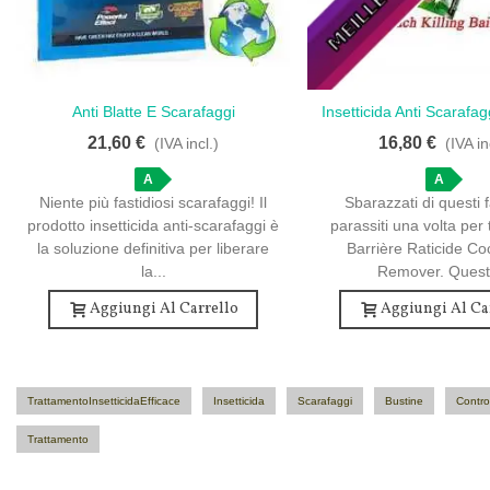
Anti Blatte E Scarafaggi
Insetticida Anti Scarafag
Amore
Amore
Appartamento - 10 Bustine
10 Bustine
21,60 €
16,80 €
(IVA incl.)
(IVA in
A
A
Niente più fastidiosi scarafaggi! Il
Sbarazzati di questi f
prodotto insetticida anti-scarafaggi è
parassiti una volta per t
la soluzione definitiva per liberare
Barrière Raticide C
la...
Remover. Questo
Aggiungi Al Carrello
Aggiungi Al Ca
TrattamentoInsetticidaEfficace
Insetticida
Scarafaggi
Bustine
Contro
Trattamento