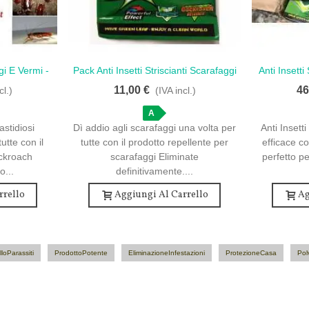
gi E Vermi -
Pack Anti Insetti Striscianti Scarafaggi
Anti Insetti
Amore
- 10/50/100 Bustine
50 Bus
11,00 €
46
cl.)
(IVA incl.)
A
astidiosi
Dì addio agli scarafaggi una volta per
Anti Insetti
utte con il
tutte con il prodotto repellente per
efficace co
ockroach
scarafaggi Eliminate
perfetto p
...
definitivamente....
rrello
Aggiungi Al Carrello
Ag
lloParassiti
ProdottoPotente
EliminazioneInfestazioni
ProtezioneCasa
Pol