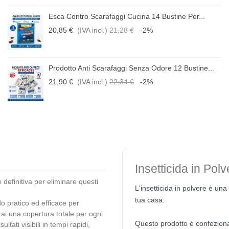
Esca Contro Scarafaggi Cucina 14 Bustine Per...
20,85 €
(IVA incl.)
21,28 €
-2%
Prodotto Anti Scarafaggi Senza Odore 12 Bustine...
21,90 €
(IVA incl.)
22,34 €
-2%
Insetticida in Pol
 definitiva per eliminare questi
L'insetticida in polvere è una 
tua casa.
o pratico ed efficace per
rai una copertura totale per ogni
Questo prodotto è confezionat
ultati visibili in tempi rapidi,