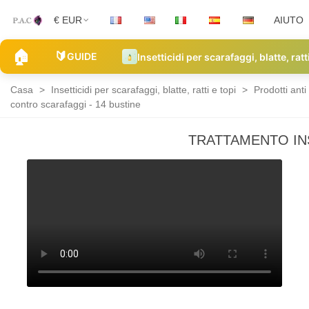
€ EUR
AIUTO
🏠
🔰
GUIDE
Insetticidi per scarafaggi, blatte, ratt
Casa
>
Insetticidi per scarafaggi, blatte, ratti e topi
>
Prodotti anti
contro scarafaggi - 14 bustine
TRATTAMENTO IN
Bustine
premium
contro
scarafaggi