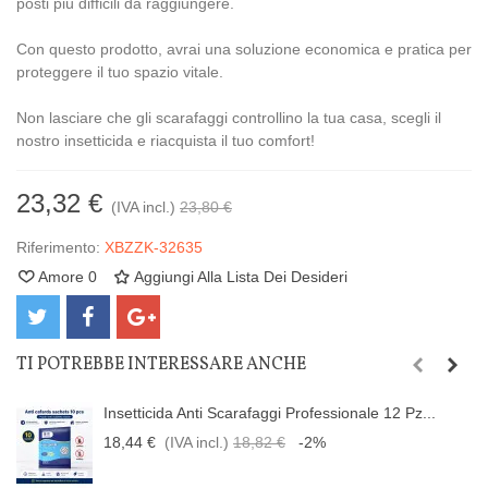
posti più difficili da raggiungere.
Con questo prodotto, avrai una soluzione economica e pratica per
proteggere il tuo spazio vitale.
Non lasciare che gli scarafaggi controllino la tua casa, scegli il
nostro insetticida e riacquista il tuo comfort!
23,32 €
(IVA incl.)
23,80 €
Riferimento:
XBZZK-32635
Amore
0
Aggiungi Alla Lista Dei Desideri
TI POTREBBE INTERESSARE ANCHE
Insetticida Anti Scarafaggi Professionale 12 Pz...
18,44 €
(IVA incl.)
18,82 €
-2%