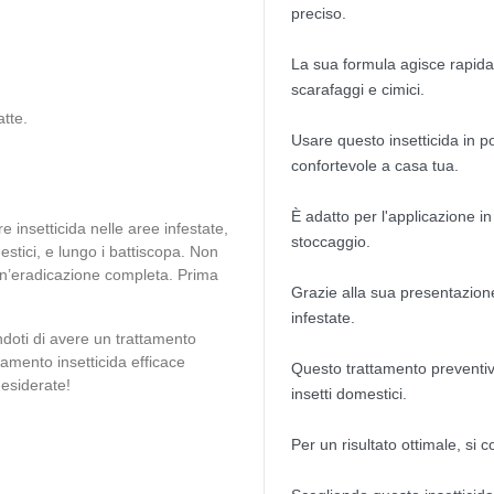
preciso.
La sua formula agisce rapidam
scarafaggi e cimici.
tte.
Usare questo insetticida in 
confortevole a casa tua.
È adatto per l'applicazione in
re insetticida nelle aree infestate,
stoccaggio.
estici, e lungo i battiscopa. Non
 un’eradicazione completa. Prima
Grazie alla sua presentazione
infestate.
ndoti di avere un trattamento
tamento insetticida efficace
Questo trattamento preventivo
desiderate!
insetti domestici.
Per un risultato ottimale, si c