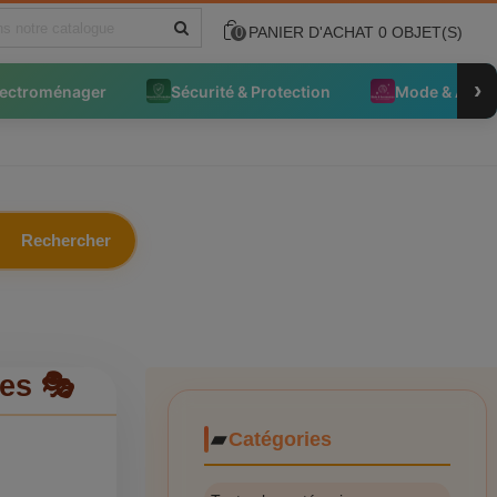
PANIER D'ACHAT
0
OBJET(S)
0
›
lectroménager
Sécurité & Protection
Mode & Acce
Rechercher
res 🎭
Catégories