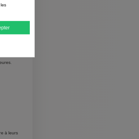
 les
pter
eures.
re à leurs