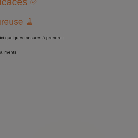
ficaces ✅
ureuse 🧹
oici quelques mesures à prendre :
aliments.