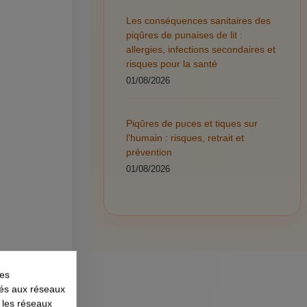
Les conséquences sanitaires des
piqûres de punaises de lit :
allergies, infections secondaires et
risques pour la santé
01/08/2026
Piqûres de puces et tiques sur
l'humain : risques, retrait et
prévention
01/08/2026
les
liés aux réseaux
r les réseaux