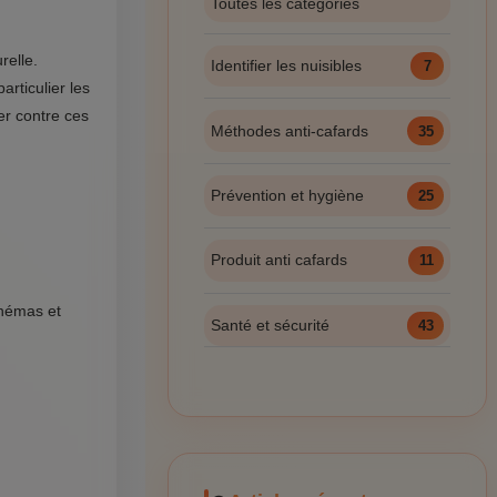
Toutes les catégories
relle.
Identifier les nuisibles
7
rticulier les
er contre ces
Méthodes anti-cafards
35
Prévention et hygiène
25
Produit anti cafards
11
inémas et
Santé et sécurité
43