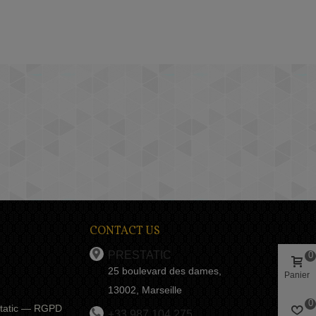
CONTACT US
PRESTATIC
0
25 boulevard des dames,
Panier
13002, Marseille
0
estatic — RGPD
+33 987 104 275