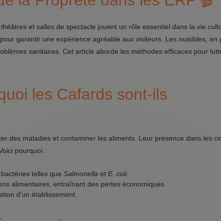
 de la Propreté dans les ERP 🎬
éâtres et salles de spectacle jouent un rôle essentiel dans la vie cultu
our garantir une expérience agréable aux visiteurs. Les nuisibles, en pa
roblèmes sanitaires. Cet article aborde les méthodes efficaces pour lutt
quoi les Cafards sont-ils
rter des maladies et contaminer les aliments. Leur présence dans les c
oici pourquoi :
bactéries telles que
Salmonella
et
E. coli
.
ons alimentaires, entraînant des pertes économiques.
ation d'un établissement.