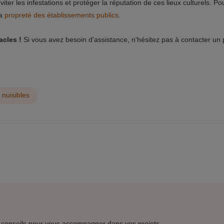
iter les infestations et protéger la réputation de ces lieux culturels. Po
la
propreté des établissements publics
.
acles !
Si vous avez besoin d'assistance, n'hésitez pas à contacter un 
nuisibles
 conseils pour vous accompagner dans vos projets.