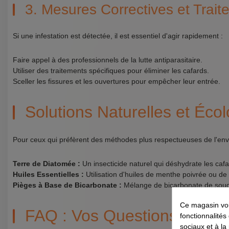
3. Mesures Correctives et Trait
Si une infestation est détectée, il est essentiel d'agir rapidement :
Faire appel à des professionnels de la lutte antiparasitaire.
Utiliser des traitements spécifiques pour éliminer les cafards.
Sceller les fissures et les ouvertures pour empêcher leur entrée.
Solutions Naturelles et Éco
Pour ceux qui préfèrent des méthodes plus respectueuses de l'en
Terre de Diatomée :
Un insecticide naturel qui déshydrate les cafa
Huiles Essentielles :
Utilisation d'huiles de menthe poivrée ou d
Pièges à Base de Bicarbonate :
Mélange de bicarbonate de soude 
Ce magasin vou
FAQ : Vos Questions, Nos 
fonctionnalités
sociaux et à la