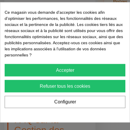
Piqûres
Interventions
de
Ce magasin vous demande d'accepter les cookies afin
puces
Chimiques :
d'optimiser les performances, les fonctionnalités des réseaux
et
sociaux et la pertinence de la publicité. Les cookies tiers liés aux
tiques
Quand et
réseaux sociaux et à la publicité sont utilisés pour vous offrir des
sur
fonctionnalités optimisées sur les réseaux sociaux, ainsi que des
Comment ? ⚠️
l'humain
publicités personnalisées. Acceptez-vous ces cookies ainsi que
:
les implications associées à l'utilisation de vos données
risques,
personnelles ?
Dans certains cas, les interventions chimiques
retrait
et
peuvent être nécessaires. Toutefois, elles
préventi
Accepter
doivent être utilisées avec précaution :
01/08/202
Choisissez des pesticides approuvés pour
Refuser tous les cookies
une utilisation autour des volailles.
Appliquez les produits selon les instructions
Configurer
pour éviter la contamination.
FAQ sur la