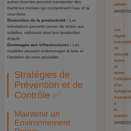
autres insectes peuvent transporter des
utilisés
bactéries nocives qui contaminent l'eau et la
04/08/202
nourriture.
Diminution de la productivité :
Les
infestations peuvent causer du stress aux
Les
volailles, réduisant ainsi leur production
règles
d'œufs.
essentiel
Dommages aux infrastructures :
Les
de
nuisibles peuvent endommager le bois et
sécurité
l'isolation de votre poulailler.
avant
et
Stratégies de
après
l'utilisati
Prévention et de
d'un
fumigèn
Contrôle ✅
insectici
à
la
Maintenir un
maison
Environnement
03/08/202