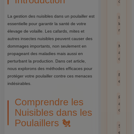
Introduction
catégor
La gestion des nuisibles dans un poulailler est
Identifie
essentielle pour garantir la santé de votre
les
nuisible
élevage de volaille. Les cafards, mites et
autres insectes nuisibles peuvent causer des
dommages importants, non seulement en
Méthod
anti-
propageant des maladies mais aussi en
cafards
perturbant la production. Dans cet article,
nous explorons des méthodes efficaces pour
Prévent
protéger votre poulailler contre ces menaces
et hygi
indésirables.
Produit
Comprendre les
anti
Nuisibles dans les
cafards
Poulaillers 🐔
Santé
et