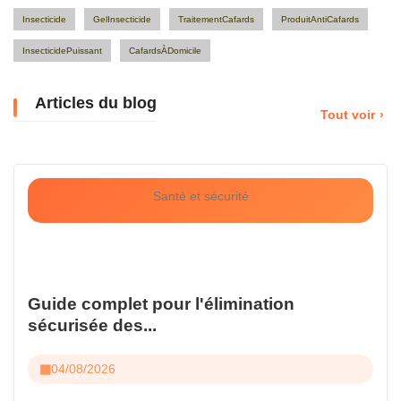
Insecticide
GelInsecticide
TraitementCafards
ProduitAntiCafards
InsecticidePuissant
CafardsÀDomicile
Articles du blog
Tout voir
Santé et sécurité
Guide complet pour l'élimination
sécurisée des...
04/08/2026