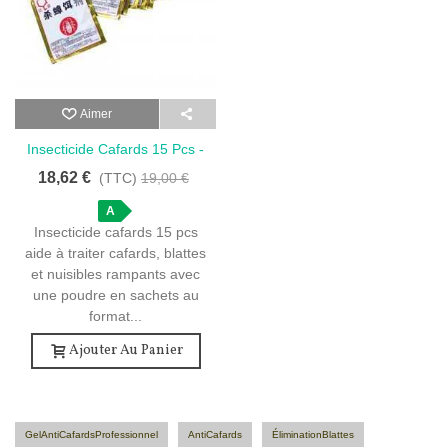
Aimer
Insecticide Cafards 15 Pcs -
Poudre Anti Blattes Maison
18,62 €
(TTC)
19,00 €
A
Insecticide cafards 15 pcs
aide à traiter cafards, blattes
et nuisibles rampants avec
une poudre en sachets au
format...
Ajouter Au Panier
GelAntiCafardsProfessionnel
AntiCafards
ÉliminationBlattes