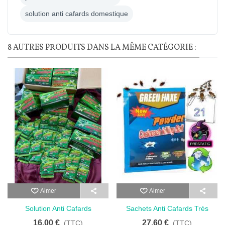
solution anti cafards domestique
8 AUTRES PRODUITS DANS LA MÊME CATÉGORIE :
Aimer
Aimer
Solution Anti Cafards
Sachets Anti Cafards Très
Puissante - 10 Sachets Pour
Efficaces - 21 Sachets Pour
16,00 €
27,60 €
(TTC)
(TTC)