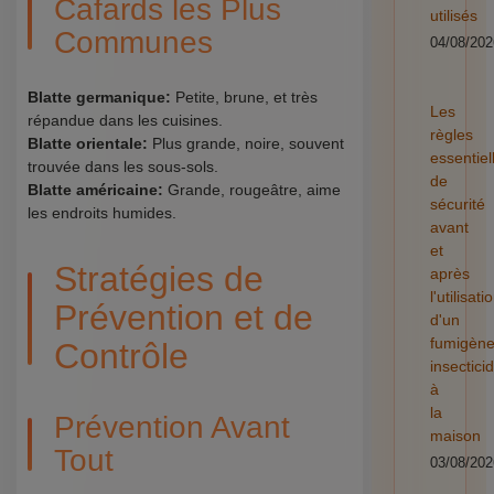
Cafards les Plus
utilisés
Communes
04/08/202
Blatte germanique:
Petite, brune, et très
Les
répandue dans les cuisines.
règles
Blatte orientale:
Plus grande, noire, souvent
essentiel
trouvée dans les sous-sols.
de
Blatte américaine:
Grande, rougeâtre, aime
sécurité
les endroits humides.
avant
et
Stratégies de
après
l'utilisati
Prévention et de
d'un
fumigèn
Contrôle
insectici
à
la
Prévention Avant
maison
Tout
03/08/202