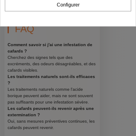
l'air libre et signaler immédiatement les
Configurer
problèmes de plomberie. ✅
FAQ
Comment savoir si j'ai une infestation de
cafards ?
Cherchez des signes tels que des
excréments, des odeurs désagréables, et des
cafards visibles.
Les traitements naturels sont-ils efficaces
?
Les traitements naturels comme l'acide
borique peuvent aider, mais ne sont souvent
pas suffisants pour une infestation sévère.
Les cafards peuvent-ils revenir après une
extermination ?
Oui, sans mesures préventives continues, les
cafards peuvent revenir.