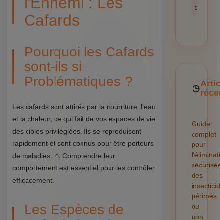
l'Ennemi : Les
sécurité
Cafards
Pourquoi les Cafards
sont-ils si
Problématiques ?
Arti
réce
Les cafards sont attirés par la nourriture, l'eau
et la chaleur, ce qui fait de vos espaces de vie
Guide
des cibles privilégiées. Ils se reproduisent
complet
rapidement et sont connus pour être porteurs
pour
l'éliminat
de maladies. ⚠️ Comprendre leur
sécurisé
comportement est essentiel pour les contrôler
des
efficacement.
insectici
périmés
Les Espèces de
ou
non