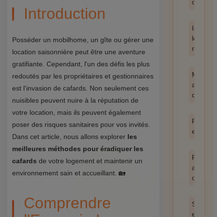
catégor
Introduction
Identifie
les
Posséder un mobilhome, un gîte ou gérer une
nuisible
location saisonnière peut être une aventure
gratifiante. Cependant, l'un des défis les plus
Méthod
redoutés par les propriétaires et gestionnaires
anti-
est l'invasion de cafards. Non seulement ces
cafards
nuisibles peuvent nuire à la réputation de
votre location, mais ils peuvent également
Prévent
poser des risques sanitaires pour vos invités.
et hygi
Dans cet article, nous allons explorer
les
meilleures méthodes pour éradiquer les
Produit
cafards
de votre logement et maintenir un
anti
environnement sain et accueillant. 🏡
cafards
Comprendre
Santé
et