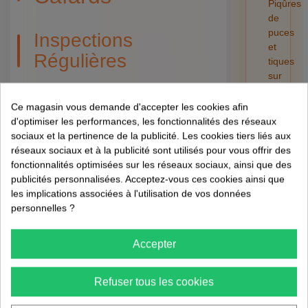
Piqûres
de
puces
Inspections
et
Régulières
tiques
sur
l'humain
Menez des inspections régulières de votre
:
Ce magasin vous demande d'accepter les cookies afin
propriété pour détecter les signes
risques,
d'optimiser les performances, les fonctionnalités des réseaux
d'infestation. Cela peut inclure la vérification
retrait
sociaux et la pertinence de la publicité. Les cookies tiers liés aux
des excréments de cafards, des œufs, ou des
et
réseaux sociaux et à la publicité sont utilisés pour vous offrir des
préventi
fonctionnalités optimisées sur les réseaux sociaux, ainsi que des
peaux mues. 🧐
publicités personnalisées. Acceptez-vous ces cookies ainsi que
01/08/202
les implications associées à l'utilisation de vos données
Éducation des
personnelles ?
Invités
Accepter
Informez vos invités des mesures qu'ils
peuvent prendre pour éviter d'attirer les
Refuser tous les cookies
cafards, comme ne pas laisser de nourriture à