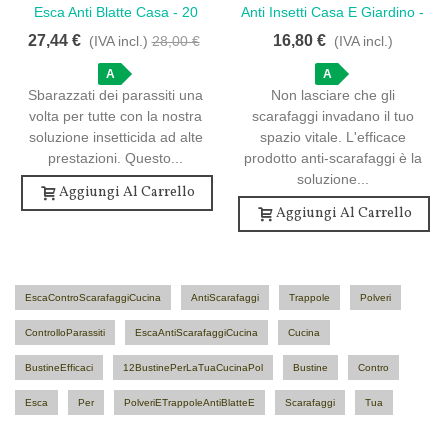
Esca Anti Blatte Casa - 20
Anti Insetti Casa E Giardino -
Bustine
10 Bustine
27,44 €
16,80 €
(IVA incl.)
28,00 €
(IVA incl.)
A
A
Sbarazzati dei parassiti una
Non lasciare che gli
volta per tutte con la nostra
scarafaggi invadano il tuo
soluzione insetticida ad alte
spazio vitale. L'efficace
prestazioni. Questo...
prodotto anti-scarafaggi è la
soluzione...
Aggiungi Al Carrello
Aggiungi Al Carrello
EscaControScarafaggiCucina
AntiScarafaggi
Trappole
Polveri
ControlloParassiti
EscaAntiScarafaggiCucina
Cucina
BustineEfficaci
12BustinePerLaTuaCucinaPol
Bustine
Contro
Esca
Per
PolveriETrappoleAntiBlatteE
Scarafaggi
Tua