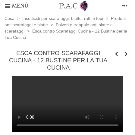
MENÙ
Casa
>
Insetticidi per scarafaggi, blatte, ratti e topi
>
Prodotti
anti scarafaggi e blatte
>
Polveri e trappole anti blatte e
scarafaggi
>
Esca contro Scarafaggi Cucina - 12 Bustine per la
Tua Cucina
ESCA CONTRO SCARAFAGGI
CUCINA - 12 BUSTINE PER LA TUA
CUCINA
Polveri
e
trappole
anti
blatte
e