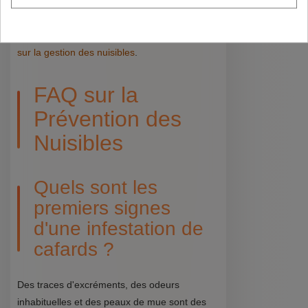
entreprise contre les pertes économiques et
maintenir une réputation irréprochable. Pour
plus d'informations, consultez nos
ressources
sur la gestion des nuisibles
.
FAQ sur la
Prévention des
Nuisibles
Quels sont les
premiers signes
d'une infestation de
cafards ?
Des traces d'excréments, des odeurs
inhabituelles et des peaux de mue sont des