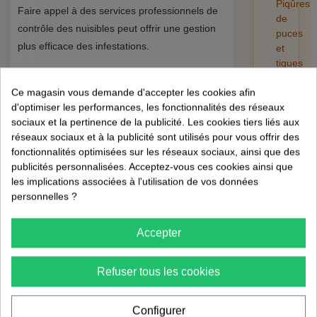
Piqûres
Faire appel à des services professionnels de
de
contrôle des nuisibles peut offrir une gestion
puces
plus efficace des infestations.
et
tiques
sur
Évaluation experte des risques et solutions
Ce magasin vous demande d'accepter les cookies afin
l'humain
personnalisées.
d'optimiser les performances, les fonctionnalités des réseaux
:
Interventions régulières pour la prévention
sociaux et la pertinence de la publicité. Les cookies tiers liés aux
risques,
continue.
réseaux sociaux et à la publicité sont utilisés pour vous offrir des
retrait
fonctionnalités optimisées sur les réseaux sociaux, ainsi que des
et
Conclusion et
publicités personnalisées. Acceptez-vous ces cookies ainsi que
préventi
les implications associées à l'utilisation de vos données
Appel à l'Action
01/08/202
personnelles ?
La prévention des nuisibles dans les
Accepter
entrepôts logistiques est essentielle pour
assurer la sécurité et la qualité des
Refuser tous les cookies
marchandises. En mettant en œuvre ces
stratégies, vous pouvez protéger votre
Configurer