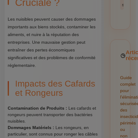
Cruciale ?
sécurité
Les nuisibles peuvent causer des dommages
importants aux biens stockés, contaminer les
aliments, et nuire à la réputation des
entreprises. Une mauvaise gestion peut
entraîner des pertes économiques
Arti
significatives et des problèmes de conformité
réce
réglementaire.
Guide
Impacts des Cafards
complet
et Rongeurs
pour
l'éliminat
sécurisé
Contamination de Produits :
Les cafards et
des
rongeurs peuvent transporter des bactéries
insectici
nuisibles.
périmés
Dommages Matériels :
Les rongeurs, en
ou
particulier, sont connus pour ronger les câbles
non