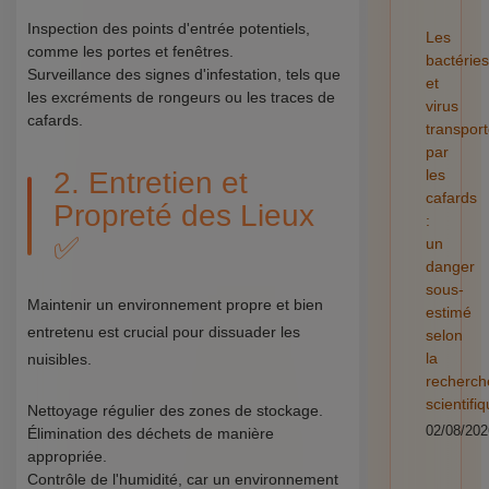
Inspection des points d'entrée potentiels,
Les
comme les portes et fenêtres.
bactéries
Surveillance des signes d'infestation, tels que
et
les excréments de rongeurs ou les traces de
virus
cafards.
transpor
par
2. Entretien et
les
cafards
Propreté des Lieux
:
✅
un
danger
sous-
Maintenir un environnement propre et bien
estimé
entretenu est crucial pour dissuader les
selon
la
nuisibles.
recherch
scientifi
Nettoyage régulier des zones de stockage.
02/08/202
Élimination des déchets de manière
appropriée.
Contrôle de l'humidité, car un environnement