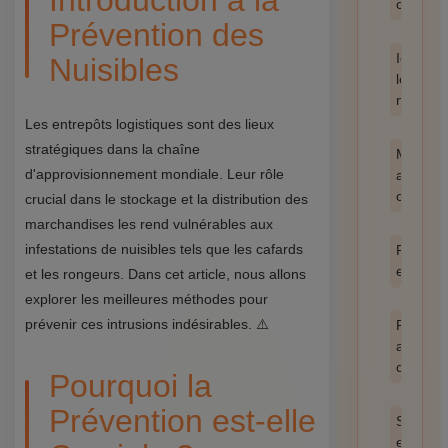
Introduction à la
catégor
Prévention des
Identifie
Nuisibles
les
nuisible
Les entrepôts logistiques sont des lieux
stratégiques dans la chaîne
Méthod
d'approvisionnement mondiale. Leur rôle
anti-
cafards
crucial dans le stockage et la distribution des
marchandises les rend vulnérables aux
infestations de nuisibles tels que les cafards
Prévent
et hygi
et les rongeurs. Dans cet article, nous allons
explorer les meilleures méthodes pour
prévenir ces intrusions indésirables. ⚠️
Produit
anti
cafards
Pourquoi la
Prévention est-elle
Santé
et