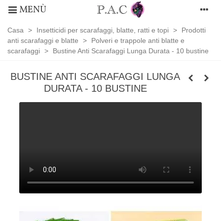
MENÙ
Casa
>
Insetticidi per scarafaggi, blatte, ratti e topi
>
Prodotti
anti scarafaggi e blatte
>
Polveri e trappole anti blatte e
scarafaggi
>
Bustine Anti Scarafaggi Lunga Durata - 10 bustine
BUSTINE ANTI SCARAFAGGI LUNGA
DURATA - 10 BUSTINE
Polveri
e
trappole
anti
blatte
e
scarafaggi