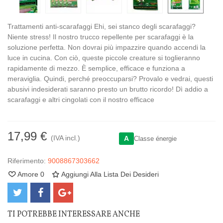
Trattamenti anti-scarafaggi Ehi, sei stanco degli scarafaggi?
Niente stress! Il nostro trucco repellente per scarafaggi è la
soluzione perfetta. Non dovrai più impazzire quando accendi la
luce in cucina. Con ciò, queste piccole creature si toglieranno
rapidamente di mezzo. È semplice, efficace e funziona a
meraviglia. Quindi, perché preoccuparsi? Provalo e vedrai, questi
abusivi indesiderati saranno presto un brutto ricordo! Dì addio a
scarafaggi e altri cingolati con il nostro efficace
17,99 €
(IVA incl.)
A
Classe énergie
Riferimento:
9008867303662
Amore
0
Aggiungi Alla Lista Dei Desideri
TI POTREBBE INTERESSARE ANCHE