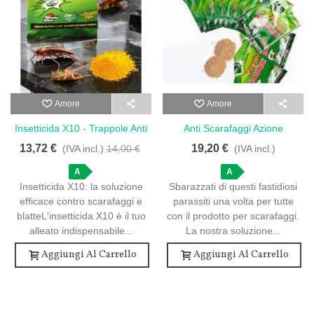
Amore
Amore
Insetticida X10 - Trappole Anti
Anti Scarafaggi Azione
Scarafaggi Professionali - 8
Istantanea - 20 Bustine
13,72 €
19,20 €
(IVA incl.)
14,00 €
(IVA incl.)
Pz
A
A
Insetticida X10: la soluzione
Sbarazzati di questi fastidiosi
efficace contro scarafaggi e
parassiti una volta per tutte
blatteL'insetticida X10 è il tuo
con il prodotto per scarafaggi.
alleato indispensabile...
La nostra soluzione...
Aggiungi Al Carrello
Aggiungi Al Carrello