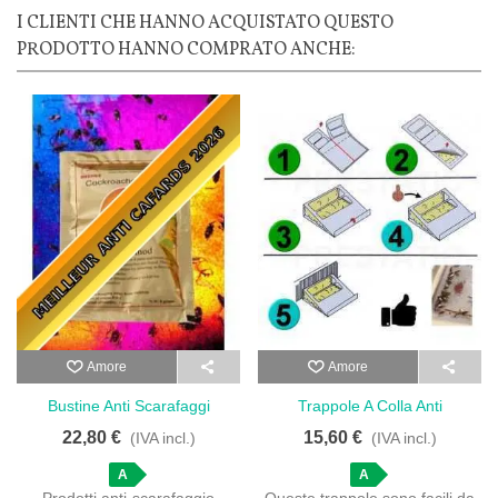
I CLIENTI CHE HANNO ACQUISTATO QUESTO
PRODOTTO HANNO COMPRATO ANCHE:
Amore
Amore
Bustine Anti Scarafaggi
Trappole A Colla Anti
Azione Rapida - 10 Bustine
Scarafaggi Non Tossiche - 24
22,80 €
15,60 €
(IVA incl.)
(IVA incl.)
Pz
A
A
Prodotti anti-scarafaggio
Queste trappole sono facili da