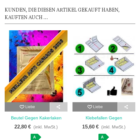
KUNDEN, DIE DIESEN ARTIKEL GEKAUFT HABEN,
KAUFTEN AUCH ...
Liebe
Liebe
Beutel Gegen Kakerlaken
Klebefallen Gegen
Schnellwirkung - 10 Beutel
Kakerlaken Ungiftig - 24
22,80 €
15,60 €
(inkl. MwSt.)
(inkl. MwSt.)
Stück
A
A