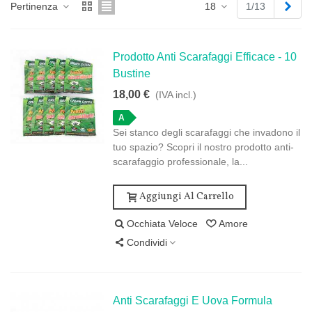
Pro
Pertinenza
18
1/13
Prodotto Anti Scarafaggi Efficace - 10
Bustine
18,00 €
(IVA incl.)
A
Sei stanco degli scarafaggi che invadono il
tuo spazio? Scopri il nostro prodotto anti-
scarafaggio professionale, la...
Aggiungi Al Carrello
Occhiata Veloce
Amore
Condividi
Anti Scarafaggi E Uova Formula