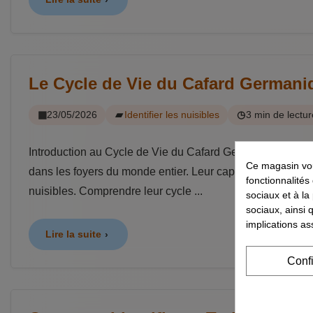
Le Cycle de Vie du Cafard Germaniq
23/05/2026
Identifier les nuisibles
3 min de lectur
Introduction au Cycle de Vie du Cafard Germanique Les c
Ce magasin vou
dans les foyers du monde entier. Leur capacité de reproduct
fonctionnalités
nuisibles. Comprendre leur cycle ...
sociaux et à la
sociaux, ainsi 
implications as
Lire la suite
Conf