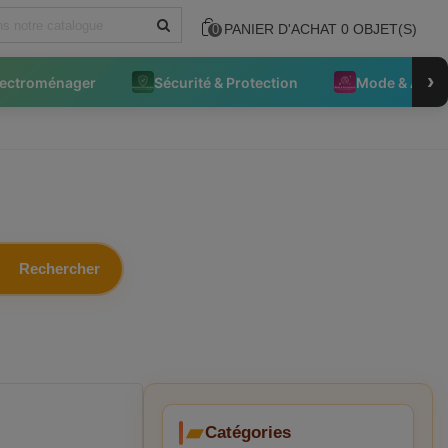
PANIER D'ACHAT
0
OBJET(S)
0
›
lectroménager
Sécurité & Protection
Mode & Acce
Rechercher
Catégories