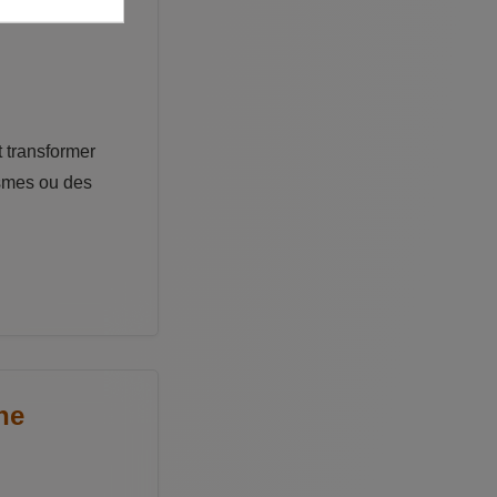
ismes, et
t transformer
ismes ou des
ne