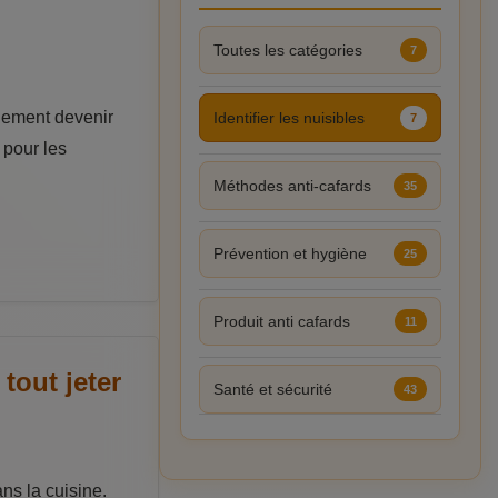
Toutes les catégories
7
idement devenir
Identifier les nuisibles
7
 pour les
Méthodes anti-cafards
35
Prévention et hygiène
25
Produit anti cafards
11
tout jeter
Santé et sécurité
43
ns la cuisine.