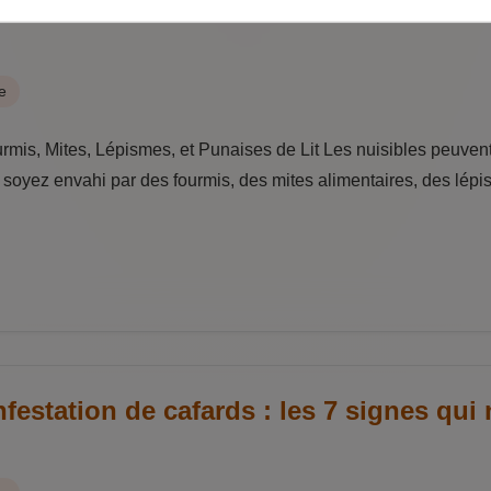
uisibles de Maison: Fourmis, Mites, Lép
e
urmis, Mites, Lépismes, et Punaises de Lit Les nuisibles peuven
 soyez envahi par des fourmis, des mites alimentaires, des lép
estation de cafards : les 7 signes qui 