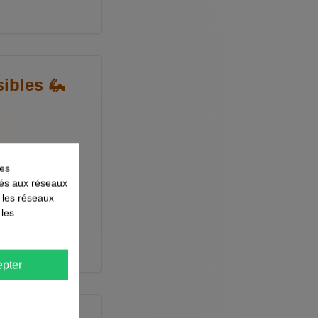
ibles 🦗
lus répandues
les
 contrôle des
liés aux réseaux
r les réseaux
 les
pter