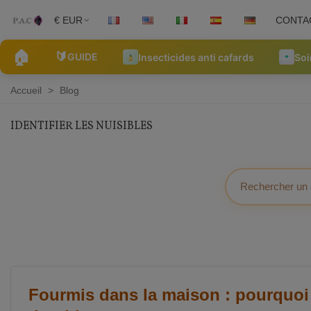
€ EUR
CONTA
🏠
🔰
GUIDE
Insecticides anti cafards
Soi
Accueil
>
Blog
IDENTIFIER LES NUISIBLES
Fourmis dans la maison : pourquoi 