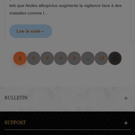
tels que Aedes albopictus augmente la vigilance face à des
maladies comme l...
Lire la suite
1
2
3
4
5
...
13
BULLETIN
SUPPORT