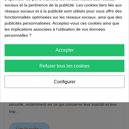
sociaux et la pertinence de la publicité. Les cookies tiers liés aux
réseaux sociaux et à la publicité sont utilisés pour vous offrir des
fonctionnalités optimisées sur les réseaux sociaux, ainsi que des
publicités personnalisées. Acceptez-vous ces cookies ainsi que
Sécurité du borax et de l'acide borique :
NOUVEAU
les implications associées à l'utilisation de vos données
toxicité, précautions et alternatives
personnelles ?
30/07/2026
Accepter
Santé et sécurité
5 min de lecture
Refuser tous les cookies
Introduction Le borax et l'acide borique sont couramment
Configurer
utilisés dans la lutte contre les nuisibles, notamment pour
éliminer les cafards et autres insectes. Toutefois, leur
utilisation soulève des questions importantes concernant leur
sécurité, notamment en ce qui concerne leur toxicité et leur
imp...
Lire la suite