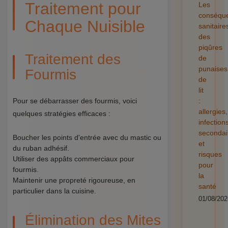
Traitement pour
Les
conséqu
Chaque Nuisible
sanitaire
des
piqûres
Traitement des
de
punaises
Fourmis
de
lit
Pour se débarrasser des fourmis, voici
:
allergies,
quelques stratégies efficaces :
infection
secondai
Boucher les points d'entrée avec du mastic ou
et
du ruban adhésif.
risques
Utiliser des appâts commerciaux pour
pour
fourmis.
la
Maintenir une propreté rigoureuse, en
santé
particulier dans la cuisine.
01/08/202
Élimination des Mites