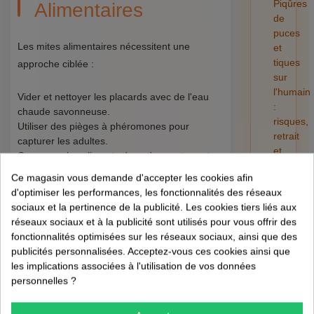
Piqûres
Alimentaires
de
puces
Les mites alimentaires nécessitent une
et
tiques
approche ciblée :
sur
l'humain
Vider et nettoyer les placards avec de l'eau
:
chaude savonneuse.
risques,
Utiliser des pièges à phéromones pour
retrait
capturer les adultes.
et
Conserver les aliments dans des contenants
préventi
hermétiques.
Ce magasin vous demande d'accepter les cookies afin
01/08/202
d'optimiser les performances, les fonctionnalités des réseaux
Contrôle des
sociaux et la pertinence de la publicité. Les cookies tiers liés aux
réseaux sociaux et à la publicité sont utilisés pour vous offrir des
Lépismes
fonctionnalités optimisées sur les réseaux sociaux, ainsi que des
publicités personnalisées. Acceptez-vous ces cookies ainsi que
les implications associées à l'utilisation de vos données
Pour lutter contre les lépismes :
personnelles ?
Réduire l'humidité dans les zones infestées.