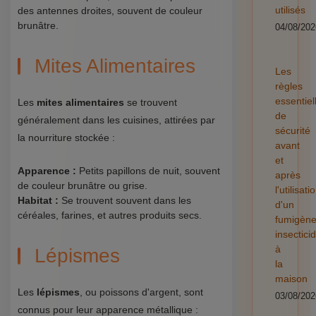
utilisés
des antennes droites, souvent de couleur
brunâtre.
04/08/202
Mites Alimentaires
Les
règles
essentiel
Les
mites alimentaires
se trouvent
de
généralement dans les cuisines, attirées par
sécurité
la nourriture stockée :
avant
et
Apparence :
Petits papillons de nuit, souvent
après
de couleur brunâtre ou grise.
l'utilisati
Habitat :
Se trouvent souvent dans les
d'un
céréales, farines, et autres produits secs.
fumigèn
insectici
à
Lépismes
la
maison
Les
lépismes
, ou poissons d'argent, sont
03/08/202
connus pour leur apparence métallique :