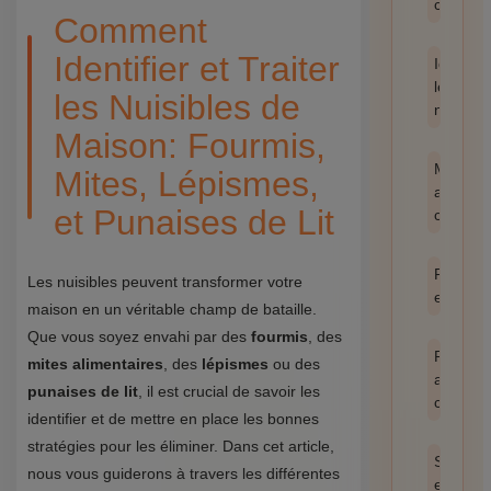
catégor
Comment
Identifier et Traiter
Identifie
les
les Nuisibles de
nuisible
Maison: Fourmis,
Méthod
Mites, Lépismes,
anti-
et Punaises de Lit
cafards
Prévent
Les nuisibles peuvent transformer votre
et hygi
maison en un véritable champ de bataille.
Que vous soyez envahi par des
fourmis
, des
Produit
mites alimentaires
, des
lépismes
ou des
anti
punaises de lit
, il est crucial de savoir les
cafards
identifier et de mettre en place les bonnes
stratégies pour les éliminer. Dans cet article,
Santé
nous vous guiderons à travers les différentes
et