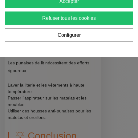
Utiliser des pièges collants spécifiques aux
Accepter
lépismes.
Appliquer des insecticides dans les fissures et
Refuser tous les cookies
crevasses.
Configurer
Éradiquer les
Punaises de Lit
Les punaises de lit nécessitent des efforts
rigoureux :
Laver la literie et les vêtements à haute
température.
Passer l'aspirateur sur les matelas et les
meubles.
Utiliser des housses anti-punaises pour les
matelas et oreillers.
💡 Conclusion