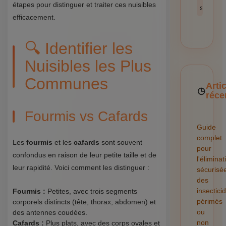
étapes pour distinguer et traiter ces nuisibles
sécurité
efficacement.
🔍 Identifier les
Nuisibles les Plus
Communes
Arti
réce
Fourmis vs Cafards
Guide
complet
Les
fourmis
et les
cafards
sont souvent
pour
confondus en raison de leur petite taille et de
l'éliminat
leur rapidité. Voici comment les distinguer :
sécurisé
des
insectici
Fourmis :
Petites, avec trois segments
périmés
corporels distincts (tête, thorax, abdomen) et
ou
des antennes coudées.
non
Cafards :
Plus plats, avec des corps ovales et