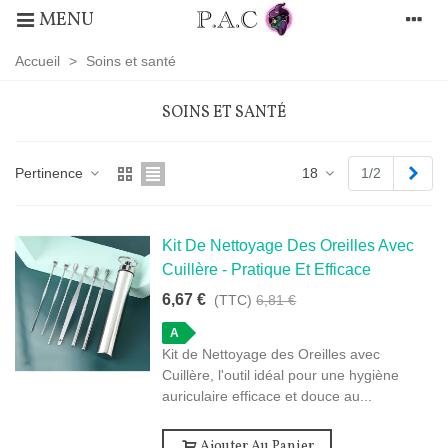
MENU
Accueil
>
Soins et santé
SOINS ET SANTÉ
Proc
Pertinence
18
1/2
Kit De Nettoyage Des Oreilles Avec
Cuillère - Pratique Et Efficace
6,67 €
(TTC)
6,81 €
A
Kit de Nettoyage des Oreilles avec
Cuillère, l'outil idéal pour une hygiène
auriculaire efficace et douce au...
Ajouter Au Panier