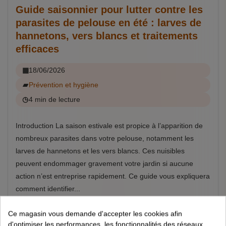
Guide saisonnier pour lutter contre les
parasites de pelouse en été : larves de
hannetons, vers blancs et traitements
efficaces
18/06/2026
Prévention et hygiène
4 min de lecture
Introduction La saison estivale est propice à l’apparition de
nombreux parasites dans votre pelouse, notamment les
larves de hannetons et les vers blancs. Ces nuisibles
peuvent endommager gravement votre jardin si aucune
action n’est entreprise rapidement. Ce guide vous expliquera
comment identifier...
Ce magasin vous demande d'accepter les cookies afin
Lire la suite
d'optimiser les performances, les fonctionnalités des réseaux