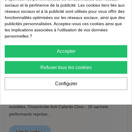
sociaux et la pertinence de la publicité. Les cookies tiers liés aux
réseaux sociaux et à la publicité sont utilisés pour vous offrir des
fonctionnalités optimisées sur les réseaux sociaux, ainsi que des
publicités personnalisées. Acceptez-vous ces cookies ainsi que
Insecticide Anti Cafards Choc : FAQ
les implications associées à l'utilisation de vos données
complète pour une élimination efficace
personnelles ?
17/06/2026
Accepter
Prévention et hygiène
7 min de lecture
Refuser tous les cookies
Insecticide Anti Cafards Choc : FAQ complète pour une
Configurer
élimination efficace Les infestations de cafards ou blattes
sont un problème courant dans de nombreux foyers et
locaux professionnels. Pour lutter efficacement contre ces
nuisibles, l'Insecticide Anti Cafards Choc - 10 sachets
performants représe...
Lire la suite