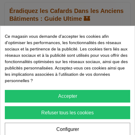
Éradiquez les Cafards Dans les Anciens
Bâtiments : Guide Ultime 🏰
23/05/2026
Ce magasin vous demande d'accepter les cookies afin
Méthodes anti-cafards
d'optimiser les performances, les fonctionnalités des réseaux
sociaux et la pertinence de la publicité. Les cookies tiers liés aux
3 min de lecture
réseaux sociaux et à la publicité sont utilisés pour vous offrir des
fonctionnalités optimisées sur les réseaux sociaux, ainsi que des
Éradiquez les Cafards Dans les Anciens Bâtiments : Guide
publicités personnalisées. Acceptez-vous ces cookies ainsi que
Ultime 🏰 Les anciens bâtiments, avec leur charme
les implications associées à l'utilisation de vos données
indéniable, peuvent souvent devenir le repaire des nuisibles,
personnelles ?
notamment les cafards. Que vous viviez dans une maison
familiale rurale ou que vous gériez un gîte, il est crucial de
Accepter
savoir comment...
Refuser tous les cookies
Lire la suite
Configurer