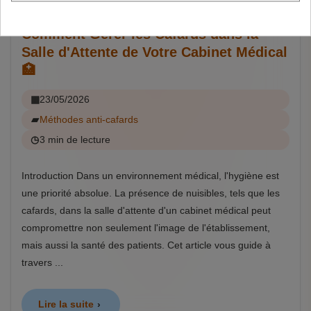
Comment Gérer les Cafards dans la
Salle d'Attente de Votre Cabinet Médical
🏥
23/05/2026
Méthodes anti-cafards
3 min de lecture
Introduction Dans un environnement médical, l'hygiène est
une priorité absolue. La présence de nuisibles, tels que les
cafards, dans la salle d'attente d'un cabinet médical peut
compromettre non seulement l'image de l'établissement,
mais aussi la santé des patients. Cet article vous guide à
travers ...
Lire la suite