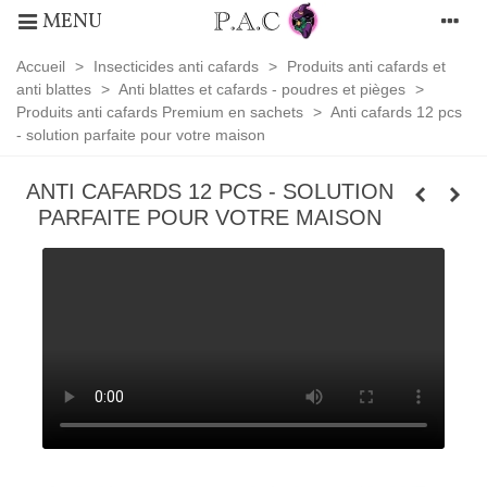
MENU
Accueil
>
Insecticides anti cafards
>
Produits anti cafards et
anti blattes
>
Anti blattes et cafards - poudres et pièges
>
Produits anti cafards Premium en sachets
>
Anti cafards 12 pcs
- solution parfaite pour votre maison
ANTI CAFARDS 12 PCS - SOLUTION
PARFAITE POUR VOTRE MAISON
Produits
anti
cafards
Premium
en
sachets