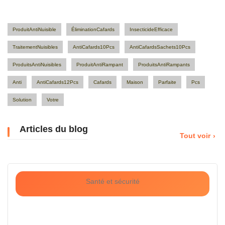
ProduitAntiNuisible
ÉliminationCafards
InsecticideEfficace
TraitementNuisibles
AntiCafards10Pcs
AntiCafardsSachets10Pcs
ProduitsAntiNuisibles
ProduitAntiRampant
ProduitsAntiRampants
Anti
AntiCafards12Pcs
Cafards
Maison
Parfaite
Pcs
Solution
Votre
Articles du blog
Tout voir
Santé et sécurité