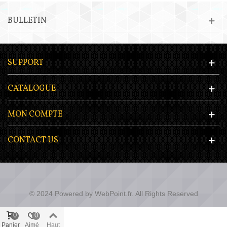
BULLETIN
SUPPORT
CATALOGUE
MON COMPTE
CONTACT US
© 2024 Powered by WebPoint.fr. All Rights Reserved
0
0
Panier
Aimé
Haut