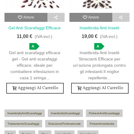
Amore
Amore
Gel Anti Scarafaggi Efficace
Insetticida Anti Insetti
Gel - Gel Anti Scarafaggi
Striscianti Efficace -
11,00 €
19,00 €
(IVA incl.)
(IVA incl.)
Efficace - 1 Siringa Per
Protezione Garantita In 12
Trattamento
A
Bustine
A
Gel anti scarafaggi efficace
Insetticida Anti Insetti
gel - Gel anti scarafaggi
Striscianti Efficace per
efficace, ideale per
un'azione prolungata contro
combattere infestazioni in
gli infestanti.Il miglior
casa.1 siringa...
repellente...
Aggiungi Al Carrello
Aggiungi Al Carrello
InsetticidaAntiScarafaggi
InsetticidaScarafaggi
PolvereAntiScarafaggi
TrattamentoScarafaggi
SoluzioneProfessionale
PolvereInsetticida