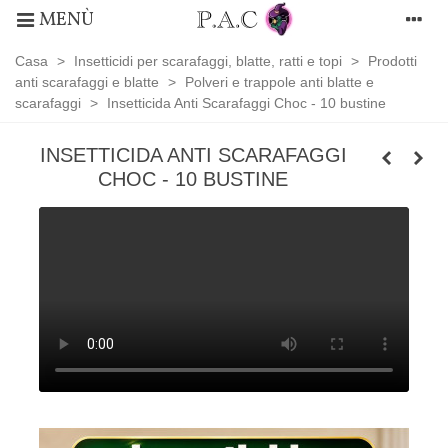
MENÙ
Casa
>
Insetticidi per scarafaggi, blatte, ratti e topi
>
Prodotti
anti scarafaggi e blatte
>
Polveri e trappole anti blatte e
scarafaggi
>
Insetticida Anti Scarafaggi Choc - 10 bustine
INSETTICIDA ANTI SCARAFAGGI
CHOC - 10 BUSTINE
Polveri
e
trappole
anti
blatte
e
scarafaggi