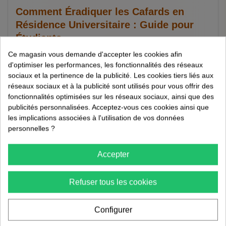
Comment Éradiquer les Cafards en
Résidence Universitaire : Guide pour
Étudiants
Ce magasin vous demande d'accepter les cookies afin
23/05/2026
d'optimiser les performances, les fonctionnalités des réseaux
Méthodes anti-cafards
sociaux et la pertinence de la publicité. Les cookies tiers liés aux
réseaux sociaux et à la publicité sont utilisés pour vous offrir des
3 min de lecture
fonctionnalités optimisées sur les réseaux sociaux, ainsi que des
publicités personnalisées. Acceptez-vous ces cookies ainsi que
Comment Éradiquer les Cafards en Résidence Universitaire :
les implications associées à l'utilisation de vos données
Guide pour Étudiants Les infestations de cafards dans les
personnelles ?
résidences universitaires peuvent représenter un véritable
cauchemar pour les étudiants. Non seulement ces nuisibles
Accepter
sont désagréables, mais ils peuvent aussi affecter la santé et
le...
Refuser tous les cookies
Lire la suite
Configurer