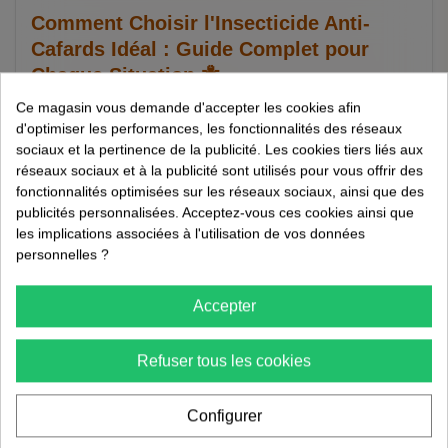
Comment Choisir l'Insecticide Anti-
Cafards Idéal : Guide Complet pour
Chaque Situation 🐜
Ce magasin vous demande d'accepter les cookies afin
23/05/2026
d'optimiser les performances, les fonctionnalités des réseaux
Méthodes anti-cafards
sociaux et la pertinence de la publicité. Les cookies tiers liés aux
réseaux sociaux et à la publicité sont utilisés pour vous offrir des
3 min de lecture
fonctionnalités optimisées sur les réseaux sociaux, ainsi que des
publicités personnalisées. Acceptez-vous ces cookies ainsi que
Comment Choisir l'Insecticide Anti-Cafards Idéal : Guide
les implications associées à l'utilisation de vos données
Complet pour Chaque Situation 🐜 Les cafards sont un
personnelles ?
cauchemar pour de nombreux foyers. Leur présence peut
non seulement provoquer du dégoût, mais aussi des
Accepter
problèmes de santé. Choisir le bon insecticide anti-cafards
est donc crucial pour érad...
Refuser tous les cookies
Lire la suite
Configurer