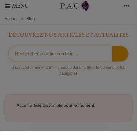
MENU
Accueil
>
Blog
DÉCOUVREZ NOS ARTICLES ET ACTUALITÉS
3 caractères minimum — cherche dans le titre, le contenu et les
catégories
Aucun article disponible pour le moment.