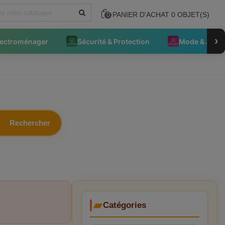
PANIER D'ACHAT
0
OBJET(S)
0
›
lectroménager
Sécurité & Protection
Mode & Acce
Rechercher
Catégories