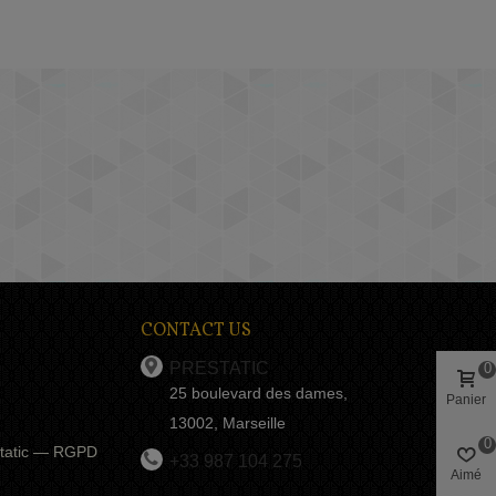
CONTACT US
PRESTATIC
0
25 boulevard des dames,
Panier
13002, Marseille
0
estatic — RGPD
+33 987 104 275
Aimé