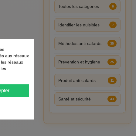
Toutes les catégories
0
Identifier les nuisibles
7
Méthodes anti-cafards
35
les
liés aux réseaux
Prévention et hygiène
r les réseaux
25
 les
Produit anti cafards
11
pter
Santé et sécurité
43