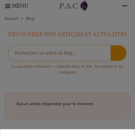
MENU
Accueil
>
Blog
DÉCOUVREZ NOS ARTICLES ET ACTUALITÉS
3 caractères minimum — cherche dans le titre, le contenu et les
catégories
Aucun article disponible pour le moment.