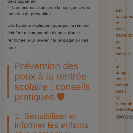
développement
✅ La méconnaissance ou la négligence des
Les
mesures de prévention
bactéries
et
Ces facteurs expliquent pourquoi la rentrée
virus
doit être accompagnée d’une vigilance
transpor
renforcée pour prévenir la propagation des
par
poux.
les
cafards
:
Prévention des
un
danger
poux à la rentrée
sous-
scolaire : conseils
estimé
selon
pratiques 🛡️
la
recherch
scientifi
1. Sensibiliser et
02/08/202
informer les enfants