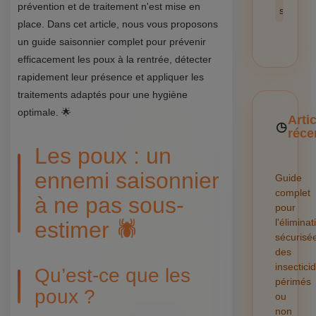
prévention et de traitement n'est mise en
sécurité
place. Dans cet article, nous vous proposons
un guide saisonnier complet pour prévenir
efficacement les poux à la rentrée, détecter
rapidement leur présence et appliquer les
traitements adaptés pour une hygiène
optimale. 🌟
Arti
réce
Les poux : un
ennemi saisonnier
Guide
complet
à ne pas sous-
pour
l'éliminat
estimer 🕷️
sécurisé
des
insectici
Qu’est-ce que les
périmés
poux ?
ou
non