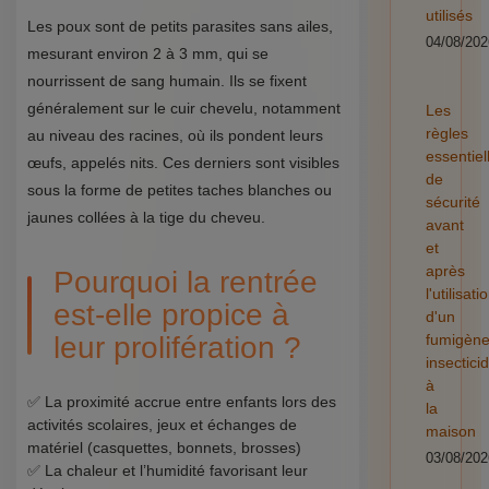
utilisés
Les poux sont de petits parasites sans ailes,
04/08/202
mesurant environ 2 à 3 mm, qui se
nourrissent de sang humain. Ils se fixent
généralement sur le cuir chevelu, notamment
Les
règles
au niveau des racines, où ils pondent leurs
essentiel
œufs, appelés nits. Ces derniers sont visibles
de
sous la forme de petites taches blanches ou
sécurité
jaunes collées à la tige du cheveu.
avant
et
après
Pourquoi la rentrée
l'utilisati
est-elle propice à
d'un
leur prolifération ?
fumigèn
insectici
à
✅ La proximité accrue entre enfants lors des
la
activités scolaires, jeux et échanges de
maison
matériel (casquettes, bonnets, brosses)
03/08/202
✅ La chaleur et l’humidité favorisant leur