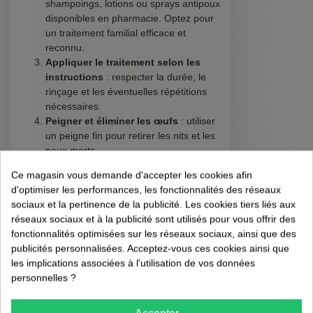
shampoings, lotions ou sprays antipoux
disponibles en pharmacie. Optez pour
un traitement familial efficace et
reconnu.
Appliquer le traitement selon les
instructions
: respecter la durée, le
rinçage et les éventuelles répétitions
nécessaires.
Peigner et éliminer les œufs
: utiliser
un peigne fin pour retirer les nits et les
poux morts.
Vérifier et répéter si besoin
: effectuer
Ce magasin vous demande d'accepter les cookies afin
une nouvelle vérification après 7 à 10
d'optimiser les performances, les fonctionnalités des réseaux
jours pour garantir l’élimination
sociaux et la pertinence de la publicité. Les cookies tiers liés aux
complète.
réseaux sociaux et à la publicité sont utilisés pour vous offrir des
fonctionnalités optimisées sur les réseaux sociaux, ainsi que des
Conseils pour un
publicités personnalisées. Acceptez-vous ces cookies ainsi que
les implications associées à l'utilisation de vos données
traitement familial
personnelles ?
efficace