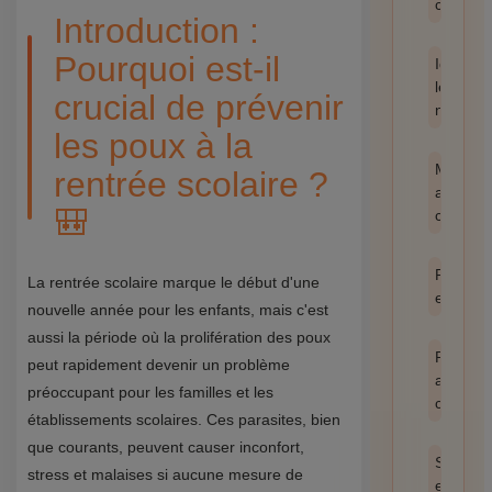
catégor
Introduction :
Pourquoi est-il
Identifie
les
crucial de prévenir
nuisible
les poux à la
Méthod
rentrée scolaire ?
anti-
🎒
cafards
Prévent
La rentrée scolaire marque le début d'une
et hygi
nouvelle année pour les enfants, mais c'est
aussi la période où la prolifération des poux
Produit
peut rapidement devenir un problème
anti
préoccupant pour les familles et les
cafards
établissements scolaires. Ces parasites, bien
que courants, peuvent causer inconfort,
Santé
stress et malaises si aucune mesure de
et