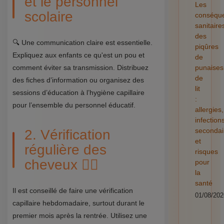
et le personnel
Les
scolaire
conséqu
sanitaire
des
🔍 Une communication claire est essentielle.
piqûres
Expliquez aux enfants ce qu'est un pou et
de
comment éviter sa transmission. Distribuez
punaises
de
des fiches d’information ou organisez des
lit
sessions d’éducation à l’hygiène capillaire
:
pour l’ensemble du personnel éducatif.
allergies,
infection
secondai
2. Vérification
et
régulière des
risques
cheveux 🕵️‍♂️
pour
la
santé
Il est conseillé de faire une vérification
01/08/202
capillaire hebdomadaire, surtout durant le
premier mois après la rentrée. Utilisez une