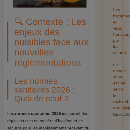
Les
bactéries
🔍 Contexte : Les
et
virus
enjeux des
transpor
nuisibles face aux
par
les
nouvelles
cafards
:
réglementations
un
danger
sous-
Les normes
estimé
sanitaires 2026 :
selon
la
Quoi de neuf ?
recherch
scientifi
Les
normes sanitaires 2026
instaurent des
02/08/202
règles strictes en matière d'hygiène et de
sécurité pour les établissements recevant du