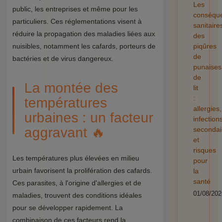
Les
public, les entreprises et même pour les
conséqu
particuliers. Ces réglementations visent à
sanitaire
réduire la propagation des maladies liées aux
des
nuisibles, notamment les cafards, porteurs de
piqûres
de
bactéries et de virus dangereux.
punaises
de
La montée des
lit
:
températures
allergies,
urbaines : un facteur
infection
aggravant 🔥
secondai
et
risques
Les températures plus élevées en milieu
pour
urbain favorisent la prolifération des cafards.
la
santé
Ces parasites, à l'origine d'allergies et de
01/08/202
maladies, trouvent des conditions idéales
pour se développer rapidement. La
combinaison de ces facteurs rend la