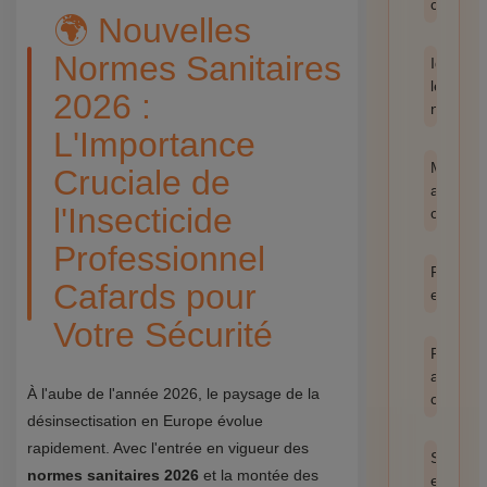
catégor
🌍 Nouvelles
Normes Sanitaires
Identifie
les
2026 :
nuisible
L'Importance
Méthod
Cruciale de
anti-
l'Insecticide
cafards
Professionnel
Prévent
Cafards pour
et hygi
Votre Sécurité
Produit
anti
À l'aube de l'année 2026, le paysage de la
cafards
désinsectisation en Europe évolue
rapidement. Avec l'entrée en vigueur des
Santé
normes sanitaires 2026
et la montée des
et