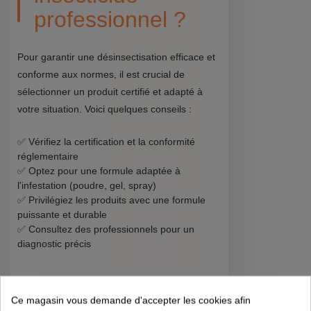
professionnel ?
Pour garantir une désinsectisation efficace et
conforme aux normes, il est crucial de
sélectionner un produit certifié et adapté à
votre situation. Voici quelques conseils :
✅ Vérifiez la certification et la conformité
réglementaire
✅ Optez pour une formule adaptée à
l'infestation (poudre, gel, spray)
✅ Privilégiez les produits avec une formule
puissante et durable
✅ Consultez des professionnels pour un
diagnostic précis
🔧 Mise en œuvre
Ce magasin vous demande d'accepter les cookies afin
et bonnes