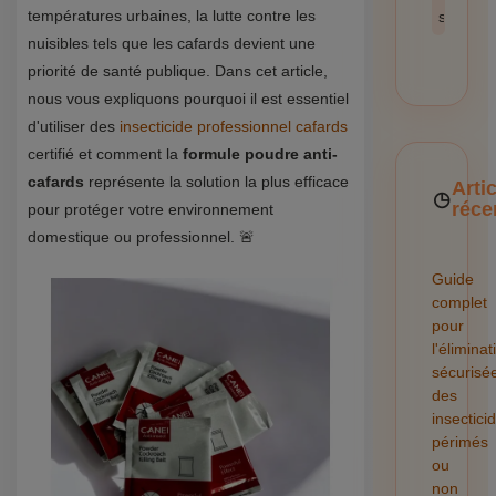
températures urbaines, la lutte contre les
sécurité
nuisibles tels que les cafards devient une
priorité de santé publique. Dans cet article,
nous vous expliquons pourquoi il est essentiel
d'utiliser des
insecticide professionnel cafards
certifié et comment la
formule poudre anti-
cafards
représente la solution la plus efficace
Arti
réce
pour protéger votre environnement
domestique ou professionnel. 🚨
Guide
complet
pour
l'éliminat
sécurisé
des
insectici
périmés
ou
non