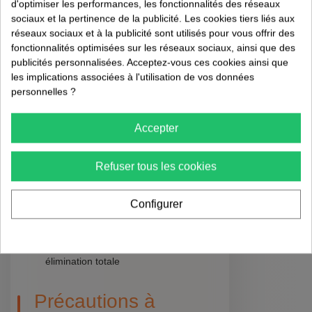
d'optimiser les performances, les fonctionnalités des réseaux
pratiques
sociaux et la pertinence de la publicité. Les cookies tiers liés aux
réseaux sociaux et à la publicité sont utilisés pour vous offrir des
fonctionnalités optimisées sur les réseaux sociaux, ainsi que des
publicités personnalisées. Acceptez-vous ces cookies ainsi que
Étapes pour une
les implications associées à l'utilisation de vos données
désinsectisation
personnelles ?
efficace
Accepter
Analyser l'étendue de l'infestation
Nettoyer soigneusement la zone
Refuser tous les cookies
concernée
Appliquer la formule poudre dans les
zones stratégiques
Configurer
Laisser agir le traitement pendant le
délai recommandé
Répéter si nécessaire pour une
élimination totale
Précautions à