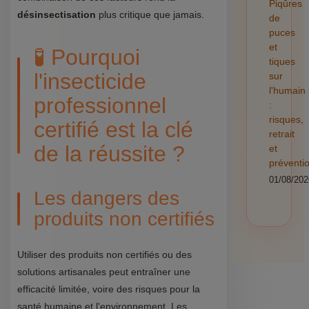
Piqûres
désinsectisation
plus critique que jamais.
de
puces
et
🧪 Pourquoi
tiques
l'insecticide
sur
l'humain
professionnel
:
risques,
certifié est la clé
retrait
de la réussite ?
et
préventi
01/08/202
Les dangers des
produits non certifiés
Utiliser des produits non certifiés ou des
solutions artisanales peut entraîner une
efficacité limitée, voire des risques pour la
santé humaine et l'environnement. Les