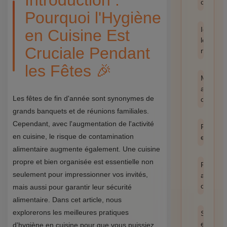
Introduction :
catégor
Pourquoi l'Hygiène
Identifie
en Cuisine Est
les
Cruciale Pendant
nuisible
les Fêtes 🎉
Méthod
anti-
Les fêtes de fin d'année sont synonymes de
cafards
grands banquets et de réunions familiales.
Cependant, avec l'augmentation de l'activité
Prévent
en cuisine, le risque de contamination
et hygi
alimentaire augmente également. Une cuisine
propre et bien organisée est essentielle non
Produit
seulement pour impressionner vos invités,
anti
cafards
mais aussi pour garantir leur sécurité
alimentaire. Dans cet article, nous
explorerons les meilleures pratiques
Santé
et
d'hygiène en cuisine pour que vous puissiez