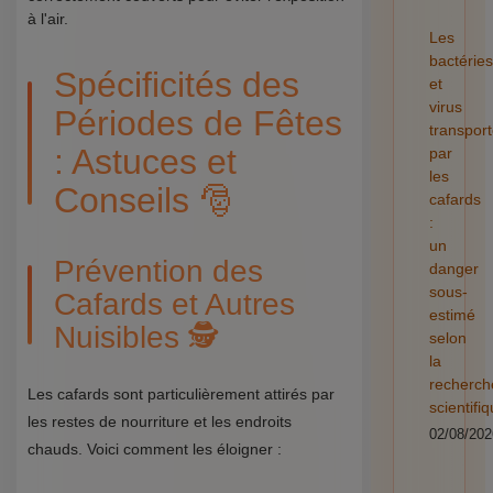
à l'air.
Les
bactéries
Spécificités des
et
virus
Périodes de Fêtes
transpor
: Astuces et
par
les
Conseils 🎅
cafards
:
un
Prévention des
danger
sous-
Cafards et Autres
estimé
Nuisibles 🕵️
selon
la
recherch
Les cafards sont particulièrement attirés par
scientifi
les restes de nourriture et les endroits
02/08/202
chauds. Voici comment les éloigner :