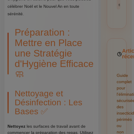
sécurité
célébrer Noël et le Nouvel An en toute
sérénité.
Préparation :
Mettre en Place
une Stratégie
Arti
réce
d'Hygiène Efficace
🧼
Guide
complet
pour
Nettoyage et
l'éliminat
Désinfection : Les
sécurisé
des
Bases ✅
insectici
périmés
ou
Nettoyez
les surfaces de travail avant de
non
commencer la préparation des repas. Utilisez