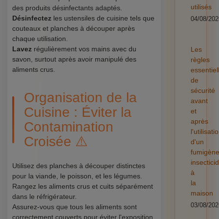
utilisés
des produits désinfectants adaptés.
Désinfectez
les ustensiles de cuisine tels que
04/08/202
couteaux et planches à découper après
chaque utilisation.
Lavez
régulièrement vos mains avec du
Les
savon, surtout après avoir manipulé des
règles
aliments crus.
essentiel
de
sécurité
Organisation de la
avant
Cuisine : Éviter la
et
après
Contamination
l'utilisati
Croisée ⚠️
d'un
fumigèn
insectici
Utilisez des planches à découper distinctes
à
pour la viande, le poisson, et les légumes.
la
Rangez les aliments crus et cuits séparément
maison
dans le réfrigérateur.
03/08/202
Assurez-vous que tous les aliments sont
correctement couverts pour éviter l'exposition