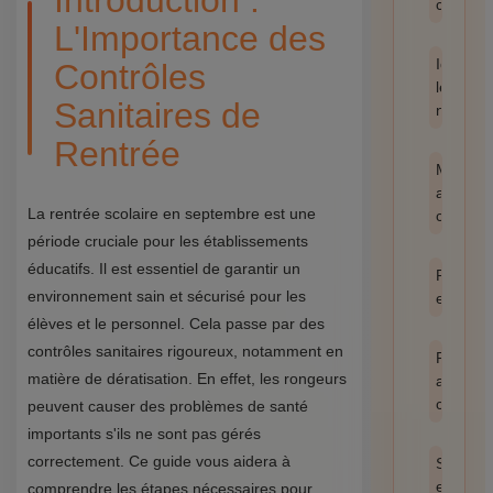
Introduction :
catégor
L'Importance des
Identifie
Contrôles
les
Sanitaires de
nuisible
Rentrée
Méthod
anti-
La rentrée scolaire en septembre est une
cafards
période cruciale pour les établissements
éducatifs. Il est essentiel de garantir un
Prévent
environnement sain et sécurisé pour les
et hygi
élèves et le personnel. Cela passe par des
contrôles sanitaires rigoureux, notamment en
Produit
matière de dératisation. En effet, les rongeurs
anti
cafards
peuvent causer des problèmes de santé
importants s'ils ne sont pas gérés
correctement. Ce guide vous aidera à
Santé
et
comprendre les étapes nécessaires pour