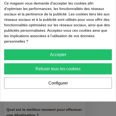
Régulier 📅
Piqûres
Ce magasin vous demande d'accepter les cookies afin
de
d'optimiser les performances, les fonctionnalités des réseaux
puces
sociaux et la pertinence de la publicité. Les cookies tiers liés aux
Après l'intervention initiale, un suivi régulier
et
réseaux sociaux et à la publicité sont utilisés pour vous offrir des
est essentiel pour s'assurer que les mesures
tiques
fonctionnalités optimisées sur les réseaux sociaux, ainsi que des
mises en place sont efficaces et que les
sur
publicités personnalisées. Acceptez-vous ces cookies ainsi que
rongeurs ne reviennent pas. Cela peut inclure
l'humain
les implications associées à l'utilisation de vos données
:
des inspections trimestrielles et des
personnelles ?
risques,
ajustements des stratégies de contrôle en
retrait
fonction des résultats obtenus.
Accepter
et
préventi
FAQ : Questions
01/08/202
Refuser tous les cookies
Fréquentes sur la
Configurer
Dératisation en
Milieu Scolaire
Quel est le meilleur moment pour effectuer
une dératisation ?