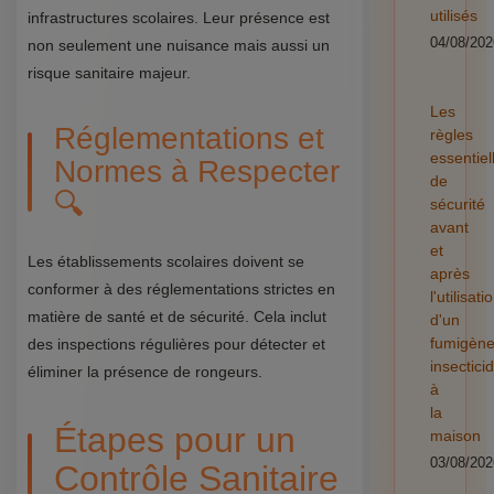
utilisés
infrastructures scolaires. Leur présence est
04/08/202
non seulement une nuisance mais aussi un
risque sanitaire majeur.
Les
Réglementations et
règles
essentiel
Normes à Respecter
de
🔍
sécurité
avant
et
Les établissements scolaires doivent se
après
conformer à des réglementations strictes en
l'utilisati
matière de santé et de sécurité. Cela inclut
d'un
fumigèn
des inspections régulières pour détecter et
insectici
éliminer la présence de rongeurs.
à
la
Étapes pour un
maison
03/08/202
Contrôle Sanitaire