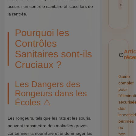
sécurité
assurer un contrôle sanitaire efficace lors de
la rentrée.
Pourquoi les
Contrôles
Sanitaires sont-ils
Arti
réce
Cruciaux ?
Guide
Les Dangers des
complet
pour
Rongeurs dans les
l'éliminat
Écoles ⚠️
sécurisé
des
insectici
Les rongeurs, tels que les rats et les souris,
périmés
peuvent transmettre des maladies graves,
ou
contaminer la nourriture et endommager les
non