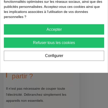
fonctionnalités optimisées sur les réseaux sociaux, ainsi que des
personne de confiance :
En cas d'urgence,
publicités personnalisées. Acceptez-vous ces cookies ainsi que
il est bon d'avoir quelqu'un qui peut accéder à
les implications associées à l'utilisation de vos données
votre maison.
personnelles ?
FAQ : Questions
Accepter
Fréquemment
Refuser tous les cookies
Posées ❓
Configurer
Dois-je couper
l'électricité avant de
partir ?
Il n'est pas nécessaire de couper toute
l'électricité. Débranchez simplement les
appareils non essentiels.