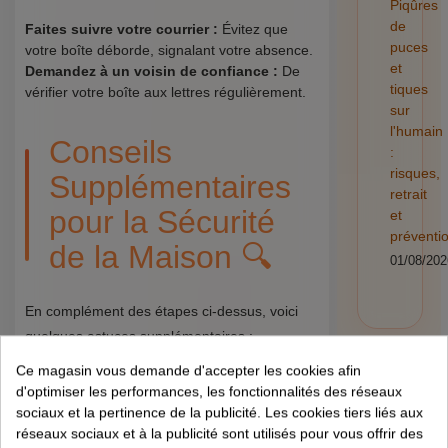
Piqûres
de
Faites suivre votre courrier :
Évitez que
puces
votre boîte déborde, signalant votre absence.
et
Demandez à un voisin de confiance :
De
tiques
vérifier votre boîte aux lettres régulièrement.
sur
l'humain
Conseils
:
risques,
Supplémentaires
retrait
pour la Sécurité
et
préventi
de la Maison 🔍
01/08/202
En complément des étapes ci-dessus, voici
quelques astuces supplémentaires :
Ce magasin vous demande d'accepter les cookies afin
Ne partagez pas vos plans de vacances
d'optimiser les performances, les fonctionnalités des réseaux
sur les réseaux sociaux :
Les informations
sociaux et la pertinence de la publicité. Les cookies tiers liés aux
peuvent être utilisées à des fins malveillantes.
réseaux sociaux et à la publicité sont utilisés pour vous offrir des
Laissez un double des clés à une