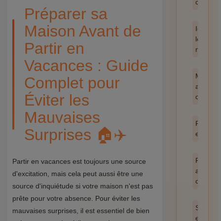
catégor
Préparer sa
Maison Avant de
Identifie
les
Partir en
nuisible
Vacances : Guide
Méthod
Complet pour
anti-
Éviter les
cafards
Mauvaises
Prévent
Surprises 🏠✈️
et hygi
Produit
Partir en vacances est toujours une source
anti
d'excitation, mais cela peut aussi être une
cafards
source d'inquiétude si votre maison n'est pas
prête pour votre absence. Pour éviter les
Santé
mauvaises surprises, il est essentiel de bien
et