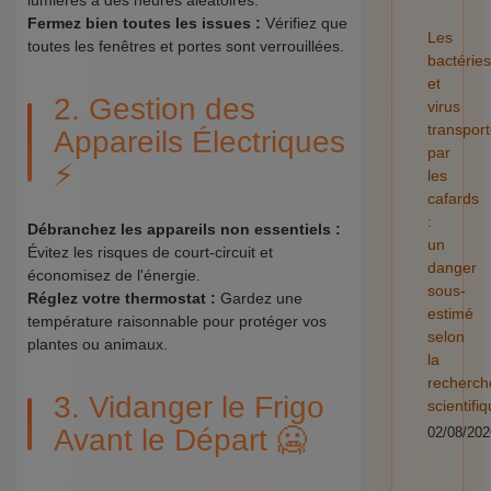
lumières à des heures aléatoires.
Fermez bien toutes les issues :
Vérifiez que
Les
toutes les fenêtres et portes sont verrouillées.
bactéries
et
2. Gestion des
virus
transpor
Appareils Électriques
par
⚡
les
cafards
:
Débranchez les appareils non essentiels :
un
Évitez les risques de court-circuit et
danger
économisez de l'énergie.
sous-
Réglez votre thermostat :
Gardez une
estimé
température raisonnable pour protéger vos
selon
plantes ou animaux.
la
recherch
3. Vidanger le Frigo
scientifi
Avant le Départ 🥶
02/08/202