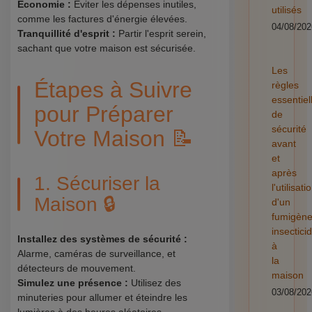
Économie :
Éviter les dépenses inutiles,
utilisés
comme les factures d'énergie élevées.
04/08/202
Tranquillité d'esprit :
Partir l'esprit serein,
sachant que votre maison est sécurisée.
Les
Étapes à Suivre
règles
essentiel
pour Préparer
de
sécurité
Votre Maison 📝
avant
et
après
1. Sécuriser la
l'utilisati
Maison 🔒
d'un
fumigèn
insectici
Installez des systèmes de sécurité :
à
Alarme, caméras de surveillance, et
la
détecteurs de mouvement.
maison
Simulez une présence :
Utilisez des
03/08/202
minuteries pour allumer et éteindre les