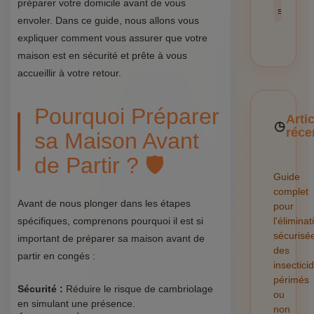
préparer votre domicile avant de vous
sécurité
envoler. Dans ce guide, nous allons vous
expliquer comment vous assurer que votre
maison est en sécurité et prête à vous
accueillir à votre retour.
Pourquoi Préparer
Arti
réce
sa Maison Avant
de Partir ? 🛡️
Guide
complet
Avant de nous plonger dans les étapes
pour
spécifiques, comprenons pourquoi il est si
l'éliminat
sécurisé
important de préparer sa maison avant de
des
partir en congés :
insectici
périmés
Sécurité :
Réduire le risque de cambriolage
ou
en simulant une présence.
non