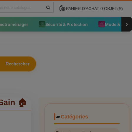
PANIER D'ACHAT
0
OBJET(S)
0
›
lectroménager
Sécurité & Protection
Mode & Acce
Rechercher
Sain 🏠
Catégories