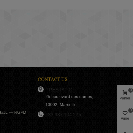
CONTACT US
PRESTATIC
0
25 boulevard des dames,
Panier
13002, Marseille
0
estatic — RGPD
+33 987 104 275
Aimé