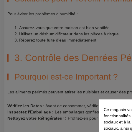
Pour éviter les problèmes d'humidité :
Assurez-vous que votre maison est bien ventilée.
Utilisez un déshumidificateur dans les pièces à risque.
Réparez toute fuite d'eau immédiatement.
3. Contrôle des Denrées Pé
Pourquoi est-ce Important ?
Les aliments périmés peuvent attirer les nuisibles et causer des p
Vérifiez les Dates :
Avant de consommer, vérifiez les dates de pé
Ce magasin vou
Inspectez l'Emballage :
Les emballages gonflés ou endommagés d
fonctionnalités
Nettoyez votre Réfrigérateur :
Profitez-en pour nettoyer et désinfe
sociaux et à la
sociaux, ainsi 