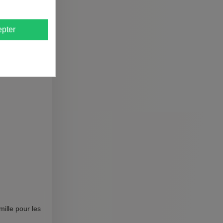
pter
mille pour les