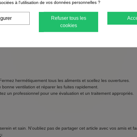
sociées à l'utilisation de vos données personnelles ?
igurer
Refuser tous les
Acce
cookies
remier sorti.
secs.
ermez hermétiquement tous les aliments et scellez les ouvertures.
bonne ventilation et réparer les fuites rapidement.
ez un professionnel pour une évaluation et un traitement appropriés.
rein et sain. N'oubliez pas de partager cet article avec vos amis et fa
💡