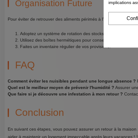
Organisation Future
implications as
Conf
Pour éviter de retrouver des aliments périmés à l'avenir :
Adoptez un système de rotation des stocks : premier entré, p
Utilisez des boîtes hermétiques pour conserver les aliments 
Faites un inventaire régulier de vos provisions.
FAQ
Comment éviter les nuisibles pendant une longue absence ?
F
Quel est le meilleur moyen de prévenir l'humidité ?
Assurer une 
Que faire si je découvre une infestation à mon retour ?
Contact
Conclusion
En suivant ces étapes, vous pouvez assurer un retour à la maison se
aider à maintenir un logement impeccable après leurs vacances ! 