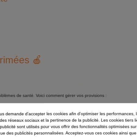
rimées 🍎
roblèmes de santé. Voici comment gérer vos provisions :
remption.
s demande d'accepter les cookies afin d'optimiser les performances, 
oivent être jetés.
 des réseaux sociaux et la pertinence de la publicité. Les cookies tiers 
cter votre réfrigérateur.
 publicité sont utilisés pour vous offrir des fonctionnalités optimisées su
que des publicités personnalisées. Acceptez-vous ces cookies ainsi que