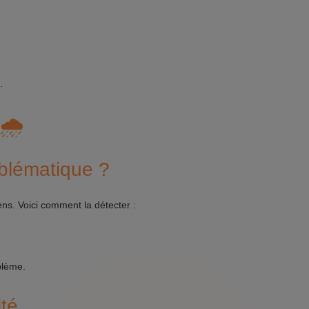
.
🌧️
oblématique ?
s. Voici comment la détecter :
blème.
ité