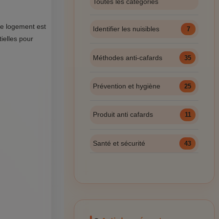
Toutes les catégories
re logement est
Identifier les nuisibles
7
tielles pour
Méthodes anti-cafards
35
Prévention et hygiène
25
Produit anti cafards
11
Santé et sécurité
43