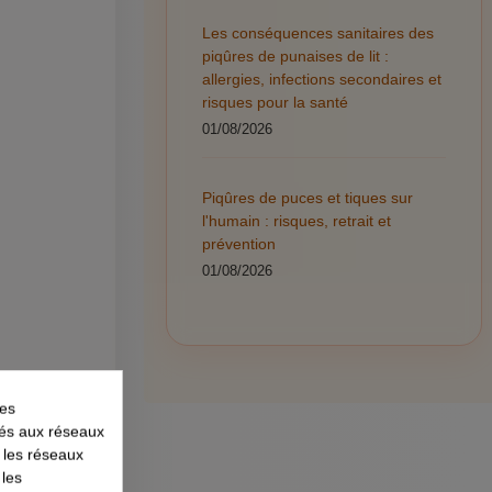
Les conséquences sanitaires des
piqûres de punaises de lit :
allergies, infections secondaires et
risques pour la santé
01/08/2026
Piqûres de puces et tiques sur
l'humain : risques, retrait et
prévention
01/08/2026
les
liés aux réseaux
r les réseaux
 les