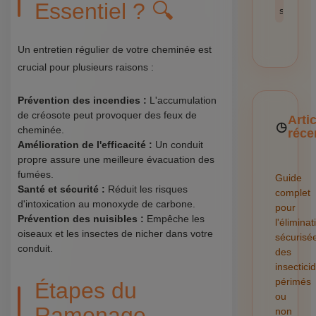
Essentiel ? 🔍
sécurité
Un entretien régulier de votre cheminée est
crucial pour plusieurs raisons :
Prévention des incendies :
L'accumulation
de créosote peut provoquer des feux de
Arti
cheminée.
réce
Amélioration de l'efficacité :
Un conduit
propre assure une meilleure évacuation des
fumées.
Guide
Santé et sécurité :
Réduit les risques
complet
d'intoxication au monoxyde de carbone.
pour
Prévention des nuisibles :
Empêche les
l'éliminat
oiseaux et les insectes de nicher dans votre
sécurisé
conduit.
des
insectici
périmés
Étapes du
ou
Ramonage
non