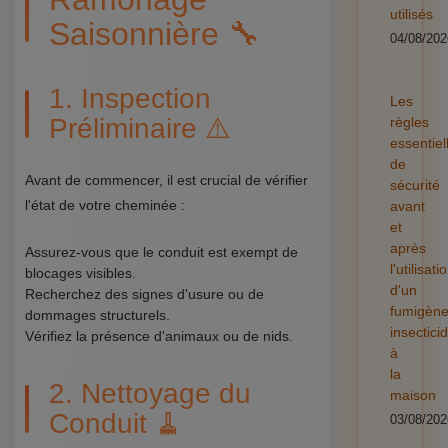
utilisés
Saisonnière 🔧
04/08/202
1. Inspection
Les
Préliminaire ⚠️
règles
essentiel
de
Avant de commencer, il est crucial de vérifier
sécurité
l'état de votre cheminée :
avant
et
après
Assurez-vous que le conduit est exempt de
l'utilisati
blocages visibles.
d'un
Recherchez des signes d'usure ou de
fumigèn
dommages structurels.
insectici
Vérifiez la présence d'animaux ou de nids.
à
la
2. Nettoyage du
maison
Conduit 🧹
03/08/202