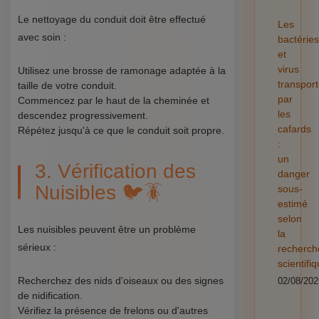
Le nettoyage du conduit doit être effectué
Les
avec soin :
bactéries
et
virus
Utilisez une brosse de ramonage adaptée à la
transpor
taille de votre conduit.
par
Commencez par le haut de la cheminée et
les
descendez progressivement.
cafards
Répétez jusqu'à ce que le conduit soit propre.
:
un
3. Vérification des
danger
Nuisibles 🐦🪳
sous-
estimé
selon
Les nuisibles peuvent être un problème
la
sérieux :
recherch
scientifi
Recherchez des nids d'oiseaux ou des signes
02/08/202
de nidification.
Vérifiez la présence de frelons ou d'autres