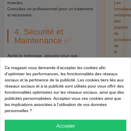
insectes.
Les
Consultez un professionnel pour un traitement
conséqu
si nécessaire.
sanitaire
des
piqûres
4. Sécurité et
de
Maintenance ✅
punaises
de
lit
Après le nettoyage, assurez-vous que :
:
allergies,
Ce magasin vous demande d'accepter les cookies afin
Le chapeau de cheminée est en bon état.
infection
d'optimiser les performances, les fonctionnalités des réseaux
Les joints et les briques sont intacts.
secondai
sociaux et la pertinence de la publicité. Les cookies tiers liés aux
Le détecteur de monoxyde de carbone
et
réseaux sociaux et à la publicité sont utilisés pour vous offrir des
fonctionne correctement.
risques
fonctionnalités optimisées sur les réseaux sociaux, ainsi que des
pour
publicités personnalisées. Acceptez-vous ces cookies ainsi que
la
FAQ
les implications associées à l'utilisation de vos données
santé
personnelles ?
01/08/202
Quand devrais-je ramoner ma cheminée ?
Accepter
Idéalement, le ramonage doit être effectué au