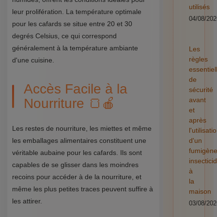
utilisés
leur prolifération. La température optimale
04/08/202
pour les cafards se situe entre 20 et 30
degrés Celsius, ce qui correspond
généralement à la température ambiante
Les
règles
d'une cuisine.
essentiel
de
Accès Facile à la
sécurité
Nourriture 🍞🍎
avant
et
après
Les restes de nourriture, les miettes et même
l'utilisati
les emballages alimentaires constituent une
d'un
fumigèn
véritable aubaine pour les cafards. Ils sont
insectici
capables de se glisser dans les moindres
à
recoins pour accéder à de la nourriture, et
la
même les plus petites traces peuvent suffire à
maison
les attirer.
03/08/202