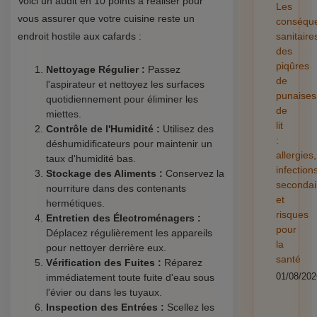
Voici un audit en 10 points à réaliser pour
Les
vous assurer que votre cuisine reste un
conséqu
endroit hostile aux cafards :
sanitaire
des
piqûres
Nettoyage Régulier :
Passez
de
l'aspirateur et nettoyez les surfaces
punaises
quotidiennement pour éliminer les
de
miettes.
lit
Contrôle de l'Humidité :
Utilisez des
:
déshumidificateurs pour maintenir un
allergies,
taux d'humidité bas.
infection
Stockage des Aliments :
Conservez la
secondai
nourriture dans des contenants
et
hermétiques.
risques
Entretien des Électroménagers :
pour
Déplacez régulièrement les appareils
la
pour nettoyer derrière eux.
santé
Vérification des Fuites :
Réparez
01/08/202
immédiatement toute fuite d'eau sous
l'évier ou dans les tuyaux.
Inspection des Entrées :
Scellez les