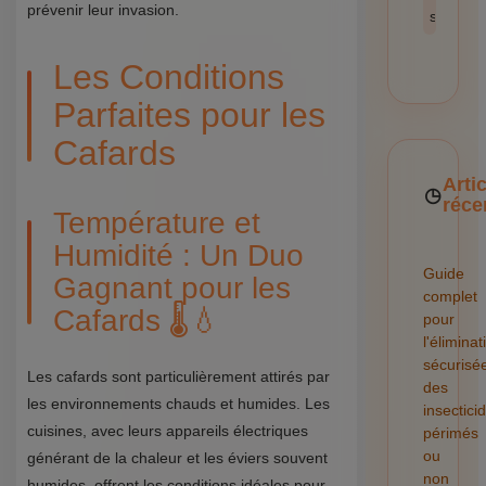
prévenir leur invasion.
sécurité
Les Conditions
Parfaites pour les
Cafards
Arti
réce
Température et
Humidité : Un Duo
Guide
Gagnant pour les
complet
Cafards 🌡️💧
pour
l'éliminat
sécurisé
Les cafards sont particulièrement attirés par
des
les environnements chauds et humides. Les
insectici
cuisines, avec leurs appareils électriques
périmés
ou
générant de la chaleur et les éviers souvent
non
humides, offrent les conditions idéales pour