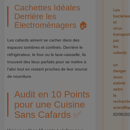
Cachettes Idéales
Les
Derrière les
bactéries
et
Électroménagers 🏠
virus
transpor
Les cafards aiment se cacher dans des
par
les
espaces sombres et confinés. Derrière le
cafards
réfrigérateur, le four ou le lave-vaisselle, ils
:
trouvent des lieux parfaits pour se mettre à
un
l'abri tout en restant proches de leur source
danger
de nourriture.
sous-
estimé
selon
Audit en 10 Points
la
recherch
pour une Cuisine
scientifi
Sans Cafards ✅
02/08/202