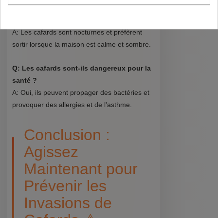
Q: Pourquoi est-ce que je vois souvent
des cafards la nuit ?
A: Les cafards sont nocturnes et préfèrent
sortir lorsque la maison est calme et sombre.
Q: Les cafards sont-ils dangereux pour la
santé ?
A: Oui, ils peuvent propager des bactéries et
provoquer des allergies et de l'asthme.
Conclusion :
Agissez
Maintenant pour
Prévenir les
Invasions de