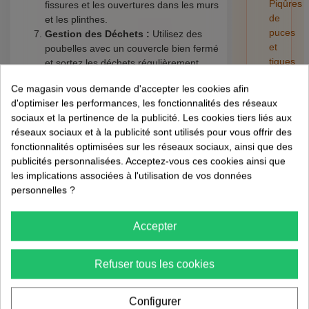
Piqûres
fissures et les ouvertures dans les murs
de
et les plinthes.
puces
Gestion des Déchets :
Utilisez des
et
poubelles avec un couvercle bien fermé
tiques
et sortez les déchets régulièrement.
sur
Utilisation de Répulsifs Naturels :
Ce magasin vous demande d'accepter les cookies afin
l'humain
Utilisez des répulsifs à base d'huiles
d'optimiser les performances, les fonctionnalités des réseaux
:
essentielles comme la menthe poivrée.
sociaux et la pertinence de la publicité. Les cookies tiers liés aux
risques,
Surveillance Régulière :
Installez des
réseaux sociaux et à la publicité sont utilisés pour vous offrir des
retrait
pièges pour surveiller la présence de
fonctionnalités optimisées sur les réseaux sociaux, ainsi que des
et
cafards.
publicités personnalisées. Acceptez-vous ces cookies ainsi que
préventi
Appel à un Professionnel :
En cas
les implications associées à l'utilisation de vos données
d'infestation, n'hésitez pas à faire appel
01/08/202
personnelles ?
à un exterminateur.
Accepter
FAQ sur les
Cafards et les
Refuser tous les cookies
Cuisines 🔍
Configurer