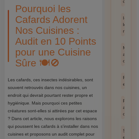
catégor
Pourquoi les
Cafards Adorent
Identifie
les
Nos Cuisines :
nuisible
Audit en 10 Points
Méthod
pour une Cuisine
anti-
Sûre 🍽️🚫
cafards
Prévent
Les cafards, ces insectes indésirables, sont
et hygi
souvent retrouvés dans nos cuisines, un
endroit qui devrait pourtant rester propre et
Produit
hygiénique. Mais pourquoi ces petites
anti
créatures sont-elles si attirées par cet espace
cafards
? Dans cet article, nous explorons les raisons
qui poussent les cafards à s'installer dans nos
Santé
cuisines et proposons un audit complet pour
et