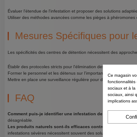
Évaluer l'étendue de l'infestation et proposer des solutions adapté
Utiliser des méthodes avancées comme les pièges à phéromones o
Mesures Spécifiques pour le
Les spécificités des centres de détention nécessitent des approch
Établir des protocoles stricts pour l'élimination des déchets afin d
Former le personnel et les détenus sur l'importance de l'hygiène 
Ce magasin vou
Mettre en place une surveillance régulière pour détecter rapidement
fonctionnalités
sociaux et à la
sociaux, ainsi 
FAQ
implications as
Comment puis-je identifier une infestation de cafards ?
Recher
Conf
désagréable.
Les produits naturels sont-ils efficaces contre les cafards ?
Bi
infestations sévères nécessitent souvent des solutions chimiques p