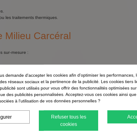
es.
u les traitements thermiques.
 Milieu Carcéral
es sur-mesure :
e supprimer les sources de nourriture des cafards.
et des mesures de prévention.
s demande d'accepter les cookies afin d'optimiser les performances, 
 les signes d'infestation.
 des réseaux sociaux et la pertinence de la publicité. Les cookies tiers 
 publicité sont utilisés pour vous offrir des fonctionnalités optimisées su
que des publicités personnalisées. Acceptez-vous ces cookies ainsi que
sociées à l'utilisation de vos données personnelles ?
chez des signes tels que des excréments, des carapaces moulées, et
igurer
Refuser tous les
Acce
cookies
en que certains produits naturels puissent aider à repousser les cafard
rofessionnelles.