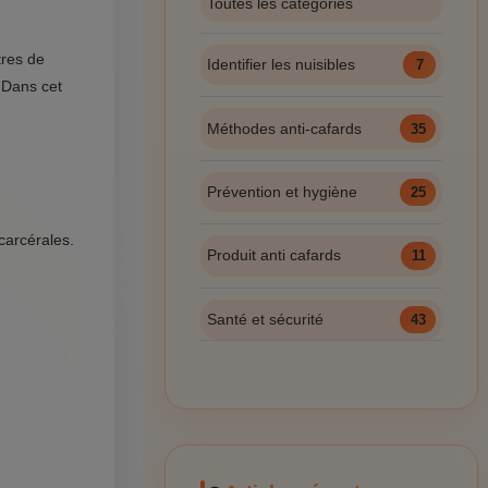
Toutes les catégories
tres de
Identifier les nuisibles
7
 Dans cet
Méthodes anti-cafards
35
Prévention et hygiène
25
carcérales.
Produit anti cafards
11
Santé et sécurité
43