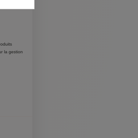
venir toute
roduits
r la gestion