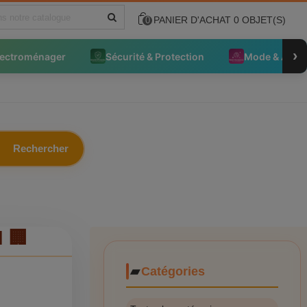
PANIER D'ACHAT
0
OBJET(S)
0
›
lectroménager
Sécurité & Protection
Mode & Acce
Rechercher
 🏢
Catégories