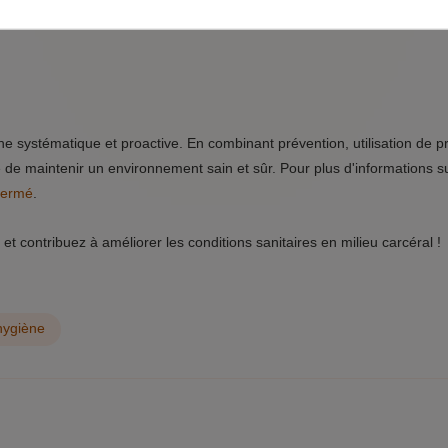
fards ?
Il est conseillé de réaliser des inspections mensuelles pour pré
he systématique et proactive. En combinant prévention, utilisation de p
e de maintenir un environnement sain et sûr. Pour plus d'informations su
 fermé
.
 et contribuez à améliorer les conditions sanitaires en milieu carcéral !
 hygiène