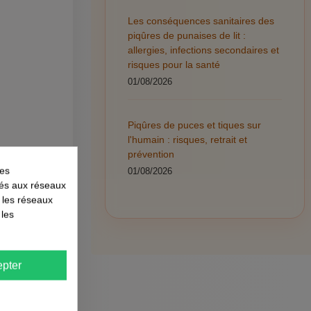
Les conséquences sanitaires des
piqûres de punaises de lit :
allergies, infections secondaires et
risques pour la santé
01/08/2026
Piqûres de puces et tiques sur
l'humain : risques, retrait et
prévention
les
01/08/2026
liés aux réseaux
r les réseaux
 les
 une odeur
pter
s, les