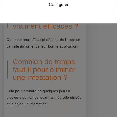
Configurer
Les traitements
naturels sont-ils
vraiment efficaces ?
Oui, mais leur efficacité dépend de l'ampleur
de l'infestation et de leur bonne application.
Combien de temps
faut-il pour éliminer
une infestation ?
Cela peut prendre de quelques jours à
plusieurs semaines, selon la méthode utilisée
et le niveau d'infestation.