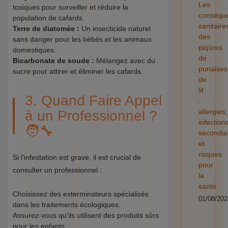
Les
toxiques pour surveiller et réduire la
conséqu
population de cafards.
sanitaire
Terre de diatomée :
Un insecticide naturel
des
sans danger pour les bébés et les animaux
piqûres
domestiques.
de
Bicarbonate de soude :
Mélangez avec du
punaises
sucre pour attirer et éliminer les cafards.
de
lit
3. Quand Faire Appel
:
allergies,
à un Professionnel ?
infection
🧑‍🔧
secondai
et
risques
Si l'infestation est grave, il est crucial de
pour
consulter un professionnel :
la
santé
Choisissez des exterminateurs spécialisés
01/08/202
dans les traitements écologiques.
Assurez-vous qu'ils utilisent des produits sûrs
pour les enfants.