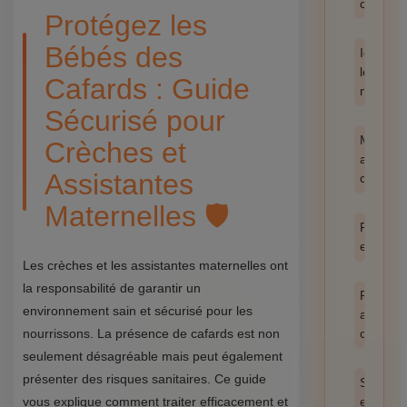
catégor
Protégez les
Bébés des
Identifie
les
Cafards : Guide
nuisible
Sécurisé pour
Méthod
Crèches et
anti-
Assistantes
cafards
Maternelles 🛡️
Prévent
et hygi
Les crèches et les assistantes maternelles ont
la responsabilité de garantir un
Produit
environnement sain et sécurisé pour les
anti
nourrissons. La présence de cafards est non
cafards
seulement désagréable mais peut également
présenter des risques sanitaires. Ce guide
Santé
vous explique comment traiter efficacement et
et