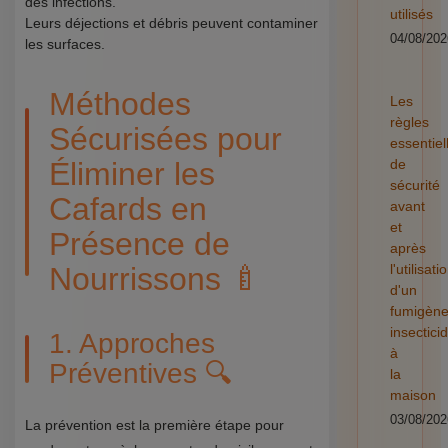
des infections.
utilisés
Leurs déjections et débris peuvent contaminer
04/08/202
les surfaces.
Méthodes
Les
règles
Sécurisées pour
essentiel
Éliminer les
de
sécurité
Cafards en
avant
et
Présence de
après
Nourrissons 🍼
l'utilisati
d'un
fumigèn
insectici
1. Approches
à
Préventives 🔍
la
maison
03/08/202
La prévention est la première étape pour