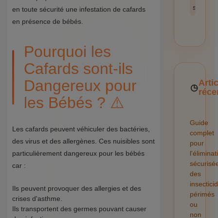
sécurité
en toute sécurité une infestation de cafards
en présence de bébés.
Pourquoi les
Cafards sont-ils
Dangereux pour
Arti
réce
les Bébés ? ⚠️
Guide
Les cafards peuvent véhiculer des bactéries,
complet
des virus et des allergènes. Ces nuisibles sont
pour
particulièrement dangereux pour les bébés
l'éliminat
sécurisé
car :
des
insectici
Ils peuvent provoquer des allergies et des
périmés
crises d'asthme.
ou
Ils transportent des germes pouvant causer
non