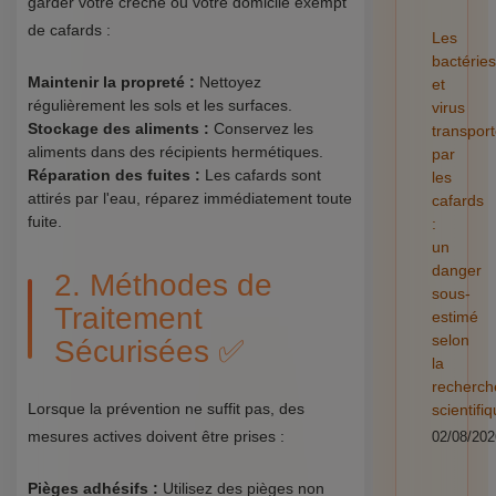
garder votre crèche ou votre domicile exempt
de cafards :
Les
bactéries
Maintenir la propreté :
Nettoyez
et
régulièrement les sols et les surfaces.
virus
Stockage des aliments :
Conservez les
transpor
aliments dans des récipients hermétiques.
par
Réparation des fuites :
Les cafards sont
les
attirés par l'eau, réparez immédiatement toute
cafards
fuite.
:
un
danger
2. Méthodes de
sous-
Traitement
estimé
selon
Sécurisées ✅
la
recherch
Lorsque la prévention ne suffit pas, des
scientifi
mesures actives doivent être prises :
02/08/202
Pièges adhésifs :
Utilisez des pièges non