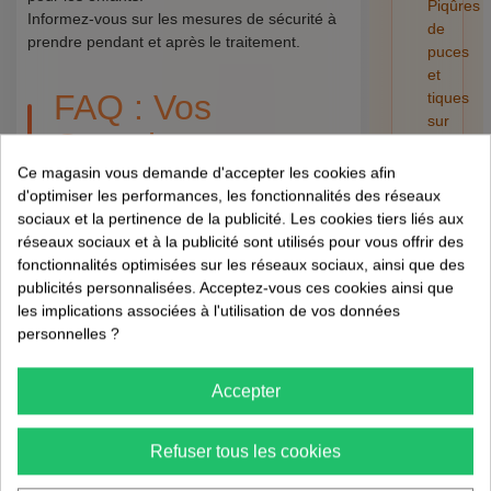
Piqûres
Informez-vous sur les mesures de sécurité à
de
prendre pendant et après le traitement.
puces
et
FAQ : Vos
tiques
sur
Questions
l'humain
:
Ce magasin vous demande d'accepter les cookies afin
Fréquemment
risques,
d'optimiser les performances, les fonctionnalités des réseaux
Posées ❓
retrait
sociaux et la pertinence de la publicité. Les cookies tiers liés aux
et
réseaux sociaux et à la publicité sont utilisés pour vous offrir des
préventi
fonctionnalités optimisées sur les réseaux sociaux, ainsi que des
Comment savoir si
01/08/202
publicités personnalisées. Acceptez-vous ces cookies ainsi que
les implications associées à l'utilisation de vos données
ma crèche est
personnelles ?
infestée de cafards ?
Accepter
Recherchez des signes tels que des
déjections, des mues de peau ou une odeur
Refuser tous les cookies
désagréable persistante.