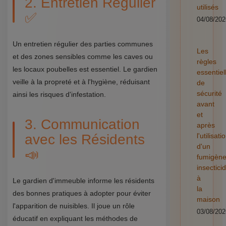
2. Entretien Régulier
utilisés
✅
04/08/202
Un entretien régulier des parties communes
Les
et des zones sensibles comme les caves ou
règles
les locaux poubelles est essentiel. Le gardien
essentiel
veille à la propreté et à l'hygiène, réduisant
de
sécurité
ainsi les risques d'infestation.
avant
et
3. Communication
après
avec les Résidents
l'utilisati
d'un
📣
fumigèn
insectici
à
Le gardien d'immeuble informe les résidents
la
des bonnes pratiques à adopter pour éviter
maison
l'apparition de nuisibles. Il joue un rôle
03/08/202
éducatif en expliquant les méthodes de