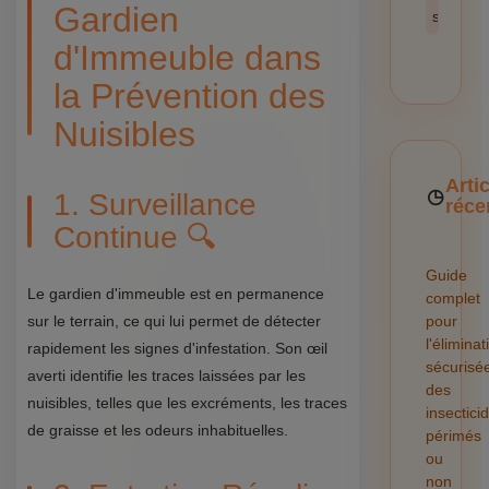
Gardien
sécurité
d'Immeuble dans
la Prévention des
Nuisibles
Arti
1. Surveillance
réce
Continue 🔍
Guide
Le gardien d'immeuble est en permanence
complet
sur le terrain, ce qui lui permet de détecter
pour
l'éliminat
rapidement les signes d'infestation. Son œil
sécurisé
averti identifie les traces laissées par les
des
nuisibles, telles que les excréments, les traces
insectici
de graisse et les odeurs inhabituelles.
périmés
ou
non