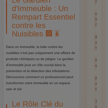
Le Gardien
catégor
d'Immeuble : Un
Identifie
Rempart Essentiel
les
contre les
nuisible
Nuisibles 🏢🪳
Méthod
anti-
Dans un immeuble, la lutte contre les
cafards
nuisibles n'est pas uniquement une affaire de
produits chimiques ou de pièges. Le gardien
Prévent
d'immeuble joue un rôle crucial dans la
et hygi
prévention et la détection des infestations.
Découvrons comment ce professionnel peut
Produit
transformer votre immeuble en un espace
anti
cafards
sain et sûr.
Le Rôle Clé du
Santé
et