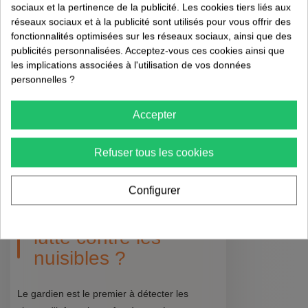
contacte immédiatement les services
sociaux et la pertinence de la publicité. Les cookies tiers liés aux
réseaux sociaux et à la publicité sont utilisés pour vous offrir des
spécialisés pour une intervention
fonctionnalités optimisées sur les réseaux sociaux, ainsi que des
professionnelle.
publicités personnalisées. Acceptez-vous ces cookies ainsi que
les implications associées à l'utilisation de vos données
FAQ sur le Rôle
personnelles ?
du Gardien
Accepter
d'Immeuble
Refuser tous les cookies
Pourquoi le gardien
Configurer
d'immeuble est-il
important dans la
lutte contre les
nuisibles ?
Le gardien est le premier à détecter les