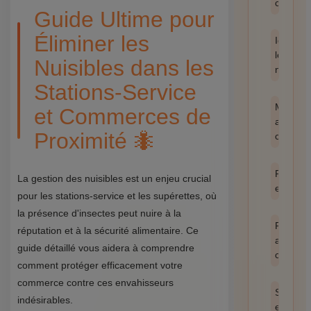
catégor
Guide Ultime pour
Éliminer les
Identifie
les
Nuisibles dans les
nuisible
Stations-Service
Méthod
et Commerces de
anti-
Proximité 🐜
cafards
Prévent
La gestion des nuisibles est un enjeu crucial
et hygi
pour les stations-service et les supérettes, où
la présence d'insectes peut nuire à la
Produit
réputation et à la sécurité alimentaire. Ce
anti
guide détaillé vous aidera à comprendre
cafards
comment protéger efficacement votre
commerce contre ces envahisseurs
Santé
indésirables.
et