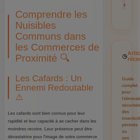
sécurité
Comprendre les
Nuisibles
Communs dans
les Commerces de
Arti
Proximité 🔍
réce
Les Cafards : Un
Guide
Ennemi Redoutable
complet
pour
⚠️
l'éliminat
sécurisé
des
Les cafards sont bien connus pour leur
insectici
rapidité et leur capacité à se cacher dans les
périmés
moindres recoins. Leur présence peut être
ou
dévastatrice pour l'image de votre commerce.
non