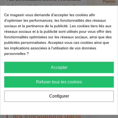
Piqûres
de faire appel à des experts en gestion de
de
puces
nuisibles. Ils peuvent offrir :
Ce magasin vous demande d'accepter les cookies afin
et
d'optimiser les performances, les fonctionnalités des réseaux
tiques
Un diagnostic précis de la situation
sociaux et la pertinence de la publicité. Les cookies tiers liés aux
sur
Des solutions sur mesure adaptées à votre
réseaux sociaux et à la publicité sont utilisés pour vous offrir des
l'humain
commerce
fonctionnalités optimisées sur les réseaux sociaux, ainsi que des
:
Un suivi régulier pour éviter de nouvelles
publicités personnalisées. Acceptez-vous ces cookies ainsi que
risques,
infestations
les implications associées à l'utilisation de vos données
retrait
personnelles ?
et
FAQ : Vos
préventi
Accepter
01/08/202
Questions Sur la
Gestion des
Refuser tous les cookies
Nuisibles 💡
Configurer
Comment prévenir
les infestations dans