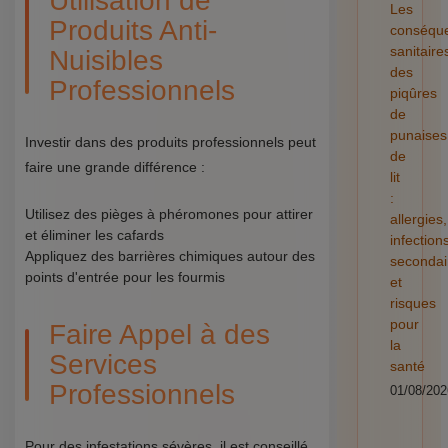
Utilisation de
Les
Produits Anti-
conséqu
sanitaire
Nuisibles
des
Professionnels
piqûres
de
punaises
Investir dans des produits professionnels peut
de
faire une grande différence :
lit
:
Utilisez des pièges à phéromones pour attirer
allergies,
et éliminer les cafards
infection
Appliquez des barrières chimiques autour des
secondai
points d'entrée pour les fourmis
et
risques
pour
Faire Appel à des
la
Services
santé
Professionnels
01/08/202
Pour des infestations sévères, il est conseillé