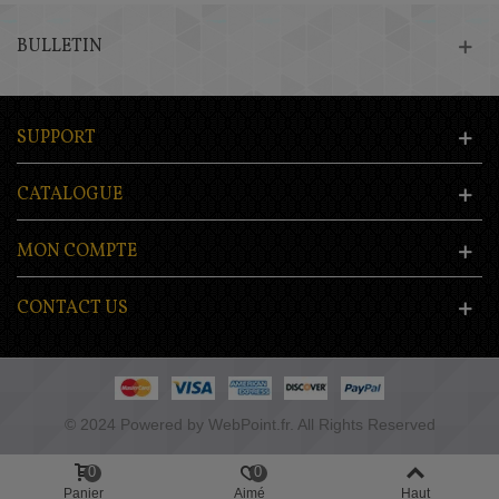
BULLETIN
SUPPORT
CATALOGUE
MON COMPTE
CONTACT US
© 2024 Powered by WebPoint.fr. All Rights Reserved
0
0
Panier
Aimé
Haut