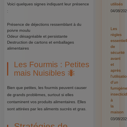
Voici quelques signes indiquant leur présence
utilisés
:
04/08/202
Présence de déjections ressemblant à du
Les
poivre moulu
règles
Odeur désagréable et persistante
essentiel
Destruction de cartons et emballages
de
alimentaires
sécurité
avant
Les Fourmis : Petites
et
après
mais Nuisibles 🐜
l'utilisati
d'un
Bien que petites, les fourmis peuvent causer
fumigèn
insectici
de grands problèmes, surtout si elles
à
contaminent vos produits alimentaires. Elles
la
sont attirées par les aliments sucrés et gras.
maison
03/08/202
Stratégies de