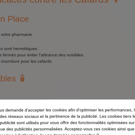
en Place
 votre pharmacie :
es sont hermétiques.
ermés pour éviter l'attirance des nuisibles.
nourriture pour les cafards.
ibles 🧴
s aux réglementations locales.
s demande d'accepter les cookies afin d'optimiser les performances, 
r une application sécurisée et efficace.
 des réseaux sociaux et la pertinence de la publicité. Les cookies tiers 
 publicité sont utilisés pour vous offrir des fonctionnalités optimisées su
que des publicités personnalisées. Acceptez-vous ces cookies ainsi que
 sur la Prévention des Cafards