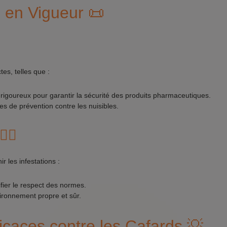
 en Vigueur 📜
es, telles que :
rigoureux pour garantir la sécurité des produits pharmaceutiques.
s de prévention contre les nuisibles.
‍♂️
r les infestations :
ifier le respect des normes.
ironnement propre et sûr.
icaces contre les Cafards 💡