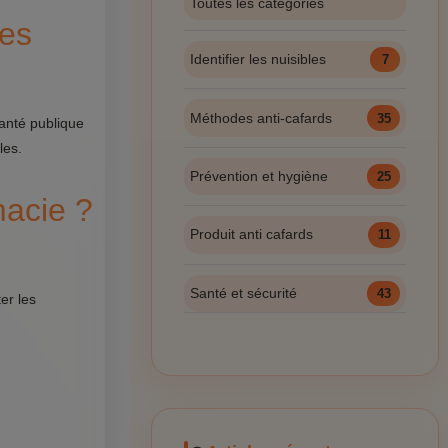
Toutes les catégories
les
Identifier les nuisibles
7
Méthodes anti-cafards
35
anté publique
les.
Prévention et hygiène
25
macie ?
Produit anti cafards
11
Santé et sécurité
43
er les