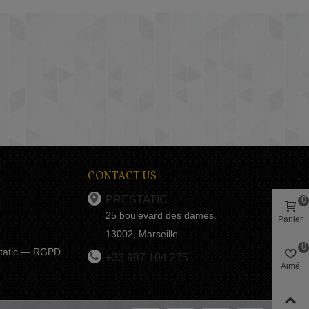
CONTACT US
PRESTATIC
0
25 boulevard des dames,
Panier
13002, Marseille
0
estatic — RGPD
+33 987 104 275
Aimé