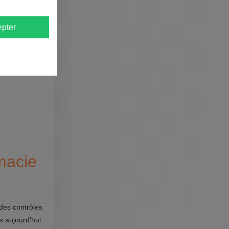
pter
ndée.
macie
des contrôles
s aujourd'hui