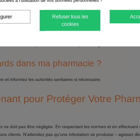
sociées à l'utilisation de vos données personnelles ?
igurer
Refuser tous les
Acce
cookies
 est infestée de cafards ?
ituelles et des coquilles d'œufs. Une inspection régulière est recomma
afards dans ma pharmacie ?
e et informez les autorités sanitaires si nécessaire.
enant pour Protéger Votre Phar
 ne doit pas être négligée. En respectant les normes et en effectuant 
 vos clients. N'attendez pas qu'une infestation se produise – agissez dè