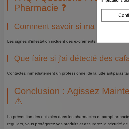
implications as
Pharmacie ❓
Conf
Comment savoir si ma pharmacie
Les signes d'infestation incluent des excréments, des odeurs inhab
Que faire si j'ai détecté des c
Contactez immédiatement un professionnel de la lutte antiparasitair
Conclusion : Agissez Maint
⚠️
La prévention des nuisibles dans les pharmacies et parapharmacies
réguliers, vous protégerez vos produits et assurerez la sécurité de