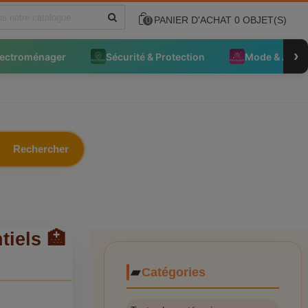
PANIER D'ACHAT
0
OBJET(S)
0
›
lectroménager
Sécurité & Protection
Mode & Acce
Rechercher
tiels 🏥
Catégories