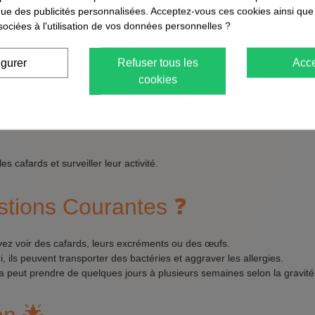
que des publicités personnalisées. Acceptez-vous ces cookies ainsi que
sociées à l'utilisation de vos données personnelles ?
igurer
Refuser tous les
Acce
roduit est efficace et ciblé, réduisant l'exposition à des produits chim
cookies
 cafards et surveiller leur activité.
tions Courantes ❓
ez voir des cafards, leurs excréments ou des œufs.
, ils peuvent transporter des bactéries et aggraver les allergies.
a peut prendre de quelques jours à plusieurs semaines selon la gravité