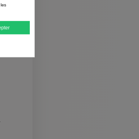
 les
pter
iques dans
.