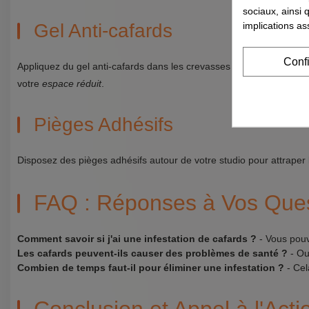
sociaux, ainsi 
implications as
Gel Anti-cafards
Conf
Appliquez du gel anti-cafards dans les crevasses et les caches. Ce p
votre
espace réduit
.
Pièges Adhésifs
Disposez des pièges adhésifs autour de votre studio pour attraper les
FAQ : Réponses à Vos Ques
Comment savoir si j'ai une infestation de cafards ?
- Vous pouv
Les cafards peuvent-ils causer des problèmes de santé ?
- Oui
Combien de temps faut-il pour éliminer une infestation ?
- Cel