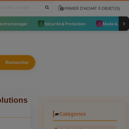
PANIER D'ACHAT
0
OBJET(S)
0
›
lectroménager
Sécurité & Protection
Mode & Acce
Rechercher
lutions
Catégories