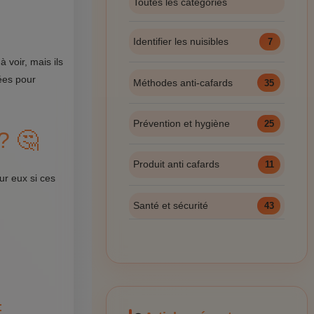
Toutes les catégories
Identifier les nuisibles
7
 voir, mais ils
ées pour
Méthodes anti-cafards
35
Prévention et hygiène
25
? 🤔
Produit anti cafards
11
ur eux si ces
Santé et sécurité
43