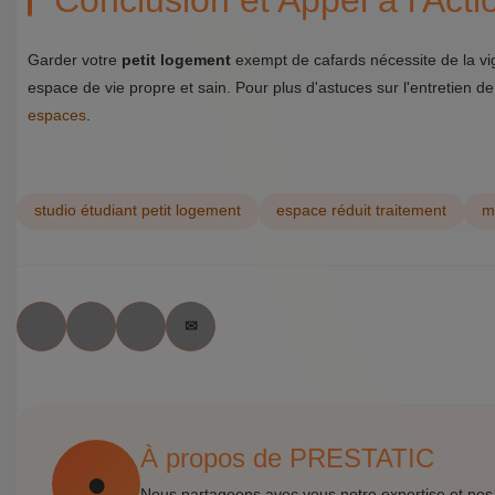
Conclusion et Appel à l'Acti
Garder votre
petit logement
exempt de cafards nécessite de la vig
espace de vie propre et sain. Pour plus d'astuces sur l'entretien d
espaces
.
studio étudiant petit logement
espace réduit traitement
m
À propos de PRESTATIC
Nous partageons avec vous notre expertise et nos