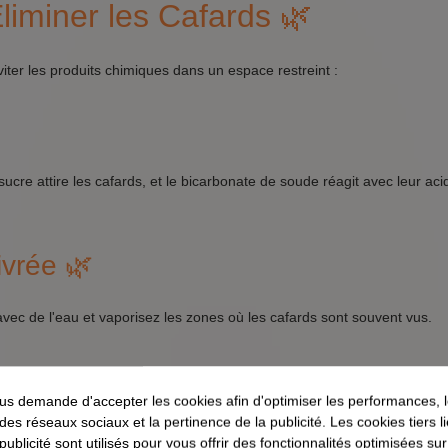
liminer les Cafards 🌿
ter les produits chimiques dans un espace restreint :
cre attire les cafards, et le bicarbonate de soude réagit avec leur aci
ivrée 🌿
vec de l'eau et vaporisez les zones où les cafards sont souvent vus.
miques : Quand et Comment ? 🧪
s demande d'accepter les cookies afin d'optimiser les performances, 
 des réseaux sociaux et la pertinence de la publicité. Les cookies tiers 
e d'utiliser des
produits chimiques
:
 publicité sont utilisés pour vous offrir des fonctionnalités optimisées su