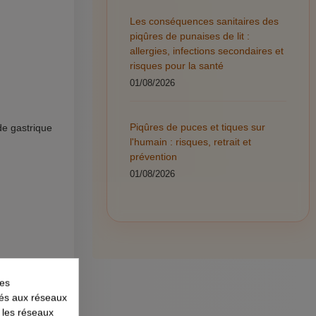
Les conséquences sanitaires des
piqûres de punaises de lit :
allergies, infections secondaires et
risques pour la santé
01/08/2026
Piqûres de puces et tiques sur
de gastrique
l'humain : risques, retrait et
prévention
01/08/2026
les
liés aux réseaux
r les réseaux