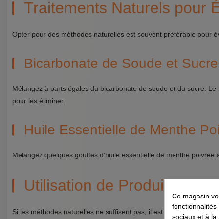
Traitements Naturels pour É
Opter pour des méthodes naturelles est souvent préférable pour évi
Bicarbonate de Soude et Sucre
Mélangez à parts égales du bicarbonate de soude et du sucre. Le su
pour les éliminer.
Huile Essentielle de Menthe Po
Mélangez quelques gouttes d'huile essentielle de menthe poivrée a
Utilisation de Produits Chi
Ce magasin vou
fonctionnalités
Si les méthodes naturelles ne suffisent pas, il est parfois nécessair
sociaux et à la