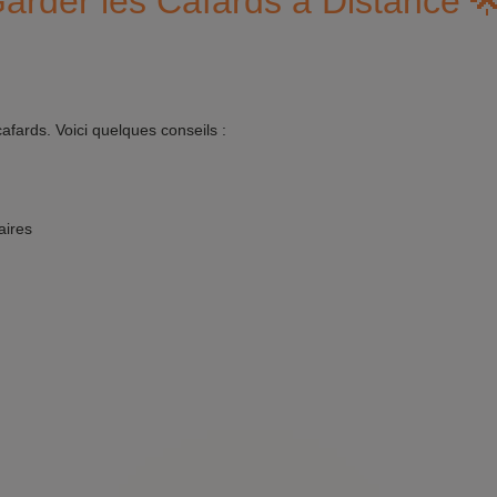
Garder les Cafards à Distance 
afards. Voici quelques conseils :
aires