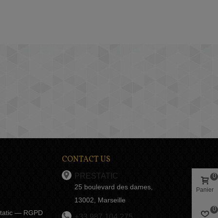
CONTACT US
PRESTATIC
0
25 boulevard des dames,
Panier
13002, Marseille
0
estatic — RGPD
+33 987 104 275