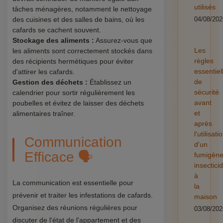
utilisés
tâches ménagères, notamment le nettoyage
des cuisines et des salles de bains, où les
04/08/202
cafards se cachent souvent.
Stockage des aliments :
Assurez-vous que
Les
les aliments sont correctement stockés dans
règles
des récipients hermétiques pour éviter
essentiel
d'attirer les cafards.
de
Gestion des déchets :
Établissez un
sécurité
calendrier pour sortir régulièrement les
avant
poubelles et évitez de laisser des déchets
et
alimentaires traîner.
après
l'utilisati
Communication
d'un
Efficace 🗣️
fumigèn
insectici
à
La communication est essentielle pour
la
prévenir et traiter les infestations de cafards.
maison
Organisez des réunions régulières pour
03/08/202
discuter de l'état de l'appartement et des