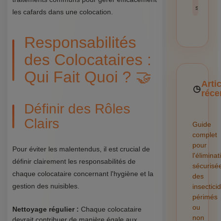
sécurité
les cafards dans une colocation.
Responsabilités
des Colocataires :
Qui Fait Quoi ? 🤝
Arti
réce
Définir des Rôles
Clairs
Guide
complet
pour
Pour éviter les malentendus, il est crucial de
l'éliminat
définir clairement les responsabilités de
sécurisé
chaque colocataire concernant l'hygiène et la
des
gestion des nuisibles.
insectici
périmés
ou
Nettoyage régulier :
Chaque colocataire
non
devrait contribuer de manière égale aux