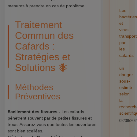
mesures à prendre en cas de problème.
Les
bactéries
Traitement
et
virus
Commun des
transpor
par
Cafards :
les
Stratégies et
cafards
:
Solutions 🐜
un
danger
sous-
Méthodes
estimé
selon
Préventives
la
recherch
Scellement des fissures :
Les cafards
scientifi
pénètrent souvent par de petites fissures et
02/08/202
trous. Assurez-vous que toutes les ouvertures
sont bien scellées.