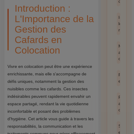
catégor
Introduction :
L'Importance de la
Identifie
les
Gestion des
nuisible
Cafards en
Méthod
Colocation
anti-
cafards
Vivre en colocation peut être une expérience
enrichissante, mais elle s'accompagne de
Prévent
et hygi
défis uniques, notamment la gestion des
nuisibles comme les cafards. Ces insectes
indésirables peuvent rapidement envahir un
Produit
anti
espace partagé, rendant la vie quotidienne
cafards
inconfortable et posant des problèmes
d'hygiène. Cet article vous guide à travers les
Santé
responsabilités, la communication et les
et
traitements communs pour gérer efficacement