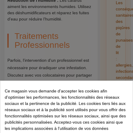
Réduction de l'humidité :
Les cafards
Les
aiment les environnements humides. Utilisez
conséqu
des déshumidificateurs et réparez les fuites
sanitaire
d'eau pour réduire l'humidité.
des
piqûres
Traitements
de
punaises
Professionnels
de
lit
:
Parfois, l'intervention d'un professionnel est
allergies,
nécessaire pour éradiquer une infestation.
infection
Discutez avec vos colocataires pour partager
secondai
les coûts d'un exterminateur si nécessaire.
et
risques
Ce magasin vous demande d'accepter les cookies afin
pour
d'optimiser les performances, les fonctionnalités des réseaux
FAQ : Questions
la
sociaux et la pertinence de la publicité. Les cookies tiers liés aux
Fréquentes sur la
santé
réseaux sociaux et à la publicité sont utilisés pour vous offrir des
fonctionnalités optimisées sur les réseaux sociaux, ainsi que des
01/08/202
Gestion des
publicités personnalisées. Acceptez-vous ces cookies ainsi que
les implications associées à l'utilisation de vos données
Nuisibles en