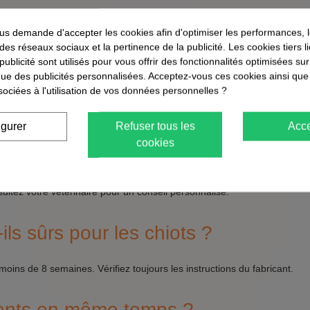
dité d'action
s demande d'accepter les cookies afin d'optimiser les performances, 
ide
 des réseaux sociaux et la pertinence de la publicité. Les cookies tiers 
 rapide
 publicité sont utilisés pour vous offrir des fonctionnalités optimisées su
érée
que des publicités personnalisées. Acceptez-vous ces cookies ainsi que
sociées à l'utilisation de vos données personnelles ?
ti-Puces pour Chiens ❓
igurer
Refuser tous les
Acce
cookies
ent pour mon chien ?
ultez votre vétérinaire pour un conseil personnalisé.
ils sûrs pour les chiots ?
ins de 8 semaines. Vérifiez toujours les instructions du fabricant.
tements en même temps ?