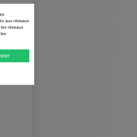
les
liés aux réseaux
r les réseaux
 les
pter