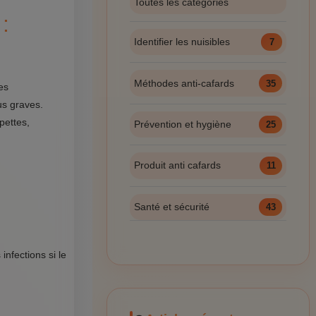
Toutes les catégories
:
Identifier les nuisibles
7
Méthodes anti-cafards
35
es
us graves.
pettes,
Prévention et hygiène
25
Produit anti cafards
11
Santé et sécurité
43
nfections si le