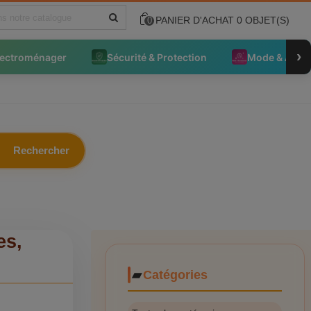
PANIER D'ACHAT
0
OBJET(S)
0
›
lectroménager
Sécurité & Protection
Mode & Acce
Rechercher
es,
Catégories