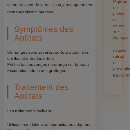
Piqûres
se nourrissent de leurs tissus, provoquant des
de
démangeaisons intenses.
puces
et
tiques
Symptômes des
sur
Aoûtats
l'humain
:
risques,
Démangeaisons sévères, surtout autour des
retrait
oreilles et entre les orteils
et
Petites taches rouges ou orange sur la peau
préventi
Excoriations dues aux grattages
01/08/202
Traitement des
Aoûtats
Les traitements incluent :
Utilisation de lotions antiparasitaires adaptées