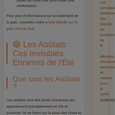
jouets de votre chat pour éviter une
Les
réinfestation.
conséqu
sanitaire
Pour plus d'informations sur le traitement de
des
la gale, consultez notre
article détaillé sur la
piqûres
gale chez le chat
.
de
punaises
de
🔵 Les Aoûtats :
lit
Ces Invisibles
:
allergies,
Ennemis de l'Été
infection
secondai
et
Que sont les Aoûtats
risques
pour
?
la
santé
Les aoûtats sont des larves d'acariens qui
01/08/202
apparaissent principalement en été et
automne. Ils se fixent sur la peau des chats et