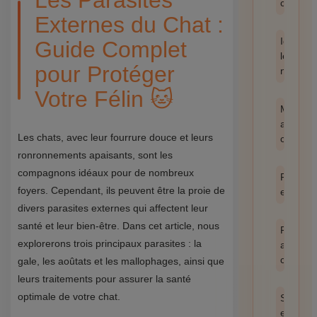
Les Parasites
catégor
Externes du Chat :
Identifie
Guide Complet
les
pour Protéger
nuisible
Votre Félin 🐱
Méthod
anti-
Les chats, avec leur fourrure douce et leurs
cafards
ronronnements apaisants, sont les
compagnons idéaux pour de nombreux
Prévent
foyers. Cependant, ils peuvent être la proie de
et hygi
divers parasites externes qui affectent leur
santé et leur bien-être. Dans cet article, nous
Produit
explorerons trois principaux parasites : la
anti
cafards
gale, les aoûtats et les mallophages, ainsi que
leurs traitements pour assurer la santé
optimale de votre chat.
Santé
et