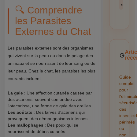
sécurité
🔍 Comprendre
les Parasites
Externes du Chat
Les parasites externes sont des organismes
Arti
qui vivent sur la peau ou dans le pelage des
réce
animaux et se nourrissent de leur sang ou de
leur peau. Chez le chat, les parasites les plus
Guide
courants incluent :
complet
pour
La gale
: Une affection cutanée causée par
l'éliminat
des acariens, souvent confondue avec
sécurisé
l'otacariose, une forme de gale des oreilles.
des
Les aoûtats
: Des larves d'acariens qui
insectici
provoquent des démangeaisons intenses.
périmés
Les mallophages
: Des poux qui se
ou
nourrissent de débris cutanés.
non