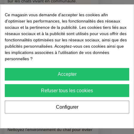
sur les chats vivant en communauté.
Ce magasin vous demande d'accepter les cookies afin
Symptômes des
d'optimiser les performances, les fonctionnalités des réseaux
Mallophages
sociaux et la pertinence de la publicité. Les cookies tiers liés aux
réseaux sociaux et à la publicité sont utilisés pour vous offrir des
fonctionnalités optimisées sur les réseaux sociaux, ainsi que des
Prurit (démangeaisons)
publicités personnalisées. Acceptez-vous ces cookies ainsi que
Pelage terne et ébouriffé
les implications associées à l'utilisation de vos données
Présence de lentes ou de poux visibles sur la
personnelles ?
fourrure
Accepter
Traitement des
Mallophages
Refuser tous les cookies
Pour traiter les mallophages :
Configurer
Administrez des traitements antiparasitaires
oraux ou topiques
Nettoyez l'environnement du chat pour éviter