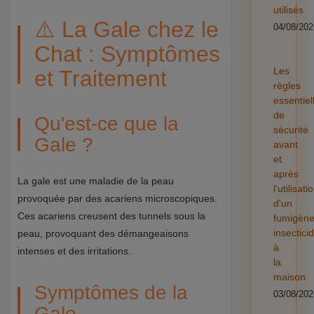
utilisés
⚠️ La Gale chez le
04/08/202
Chat : Symptômes
Les
et Traitement
règles
essentiel
de
Qu'est-ce que la
sécurité
Gale ?
avant
et
après
La gale est une maladie de la peau
l'utilisati
provoquée par des acariens microscopiques.
d'un
Ces acariens creusent des tunnels sous la
fumigèn
insectici
peau, provoquant des démangeaisons
à
intenses et des irritations.
la
maison
Symptômes de la
03/08/202
Gale