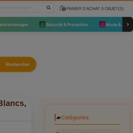
PANIER D'ACHAT
0
OBJET(S)
0
›
lectroménager
Sécurité & Protection
Mode & Acce
Rechercher
Blancs,
Catégories