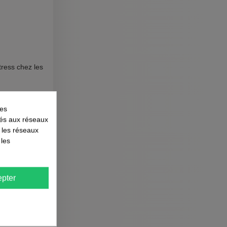
tress chez les
les
liés aux réseaux
r les réseaux
 les
pter