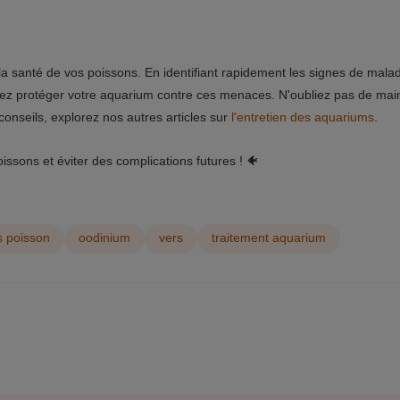
la santé de vos poissons. En identifiant rapidement les signes de mala
uvez protéger votre aquarium contre ces menaces. N'oubliez pas de mai
conseils, explorez nos autres articles sur
l'entretien des aquariums
.
ssons et éviter des complications futures ! 🐠
s poisson
oodinium
vers
traitement aquarium