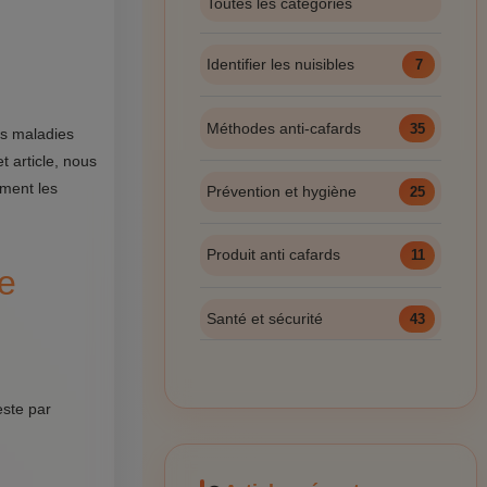
Toutes les catégories
Identifier les nuisibles
7
Méthodes anti-cafards
35
es maladies
 article, nous
mment les
Prévention et hygiène
25
Produit anti cafards
11
e
Santé et sécurité
43
este par