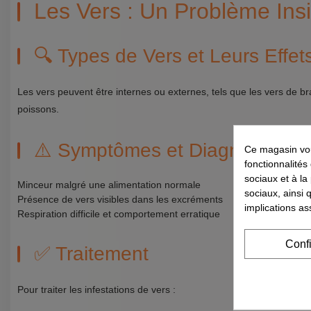
Les Vers : Un Problème Ins
🔍 Types de Vers et Leurs Effet
Les vers peuvent être internes ou externes, tels que les vers de br
poissons.
⚠️ Symptômes et Diagnostic
Ce magasin vou
fonctionnalités
sociaux et à la
Minceur malgré une alimentation normale
sociaux, ainsi 
Présence de vers visibles dans les excréments
implications as
Respiration difficile et comportement erratique
Conf
✅ Traitement
Pour traiter les infestations de vers :