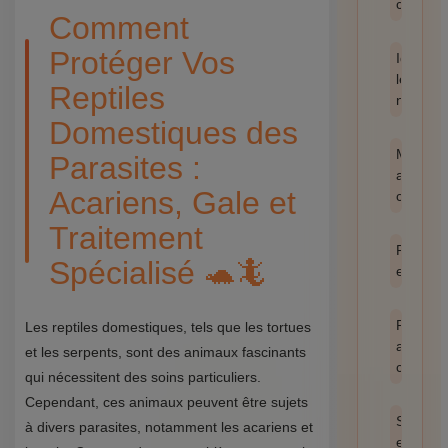
catégor
Comment
Protéger Vos
Identifie
les
Reptiles
nuisible
Domestiques des
Méthod
Parasites :
anti-
Acariens, Gale et
cafards
Traitement
Prévent
Spécialisé 🐢🦎
et hygi
Produit
Les reptiles domestiques, tels que les tortues
anti
et les serpents, sont des animaux fascinants
cafards
qui nécessitent des soins particuliers.
Cependant, ces animaux peuvent être sujets
Santé
à divers parasites, notamment les acariens et
et