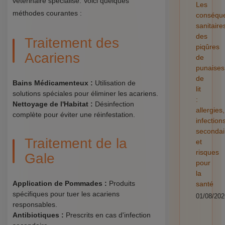
vétérinaire spécialisé. Voici quelques
Les
méthodes courantes :
conséqu
sanitaire
des
Traitement des
piqûres
Acariens
de
punaises
de
Bains Médicamenteux :
Utilisation de
lit
solutions spéciales pour éliminer les acariens.
:
Nettoyage de l'Habitat :
Désinfection
allergies,
complète pour éviter une réinfestation.
infection
secondai
Traitement de la
et
risques
Gale
pour
la
Application de Pommades :
Produits
santé
spécifiques pour tuer les acariens
01/08/202
responsables.
Antibiotiques :
Prescrits en cas d'infection