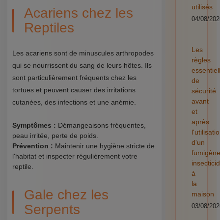
utilisés
Acariens chez les
04/08/202
Reptiles
Les
Les acariens sont de minuscules arthropodes
règles
qui se nourrissent du sang de leurs hôtes. Ils
essentiel
sont particulièrement fréquents chez les
de
tortues et peuvent causer des irritations
sécurité
avant
cutanées, des infections et une anémie.
et
après
Symptômes :
Démangeaisons fréquentes,
l'utilisati
peau irritée, perte de poids.
d'un
Prévention :
Maintenir une hygiène stricte de
fumigèn
l'habitat et inspecter régulièrement votre
insectici
reptile.
à
la
Gale chez les
maison
Serpents
03/08/202