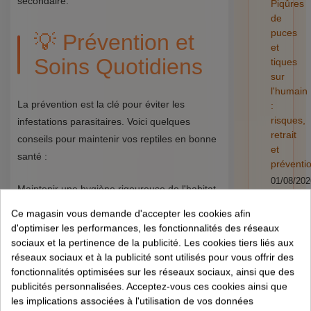
secondaire.
Piqûres
de
puces
💡 Prévention et
et
Soins Quotidiens
tiques
sur
l'humain
La prévention est la clé pour éviter les
:
risques,
infestations parasitaires. Voici quelques
retrait
conseils pour maintenir vos reptiles en bonne
et
santé :
préventi
01/08/202
Maintenir une hygiène rigoureuse de l'habitat.
Effectuer des contrôles réguliers de santé
Ce magasin vous demande d'accepter les cookies afin
chez un vétérinaire spécialisé.
d'optimiser les performances, les fonctionnalités des réseaux
Isoler les nouveaux reptiles avant de les
sociaux et la pertinence de la publicité. Les cookies tiers liés aux
introduire dans un habitat commun.
réseaux sociaux et à la publicité sont utilisés pour vous offrir des
fonctionnalités optimisées sur les réseaux sociaux, ainsi que des
FAQ : Réponses à
publicités personnalisées. Acceptez-vous ces cookies ainsi que
les implications associées à l'utilisation de vos données