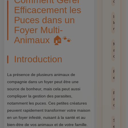
Comment Gérer
catégor
Efficacement les
Identifie
Puces dans un
les
Foyer Multi-
nuisible
Animaux 🏠🐾
Méthod
anti-
cafards
Introduction
Prévent
La présence de plusieurs animaux de
et hygi
compagnie dans un foyer peut être une
source de bonheur, mais cela peut aussi
Produit
compliquer la gestion des parasites,
anti
notamment les puces. Ces petites créatures
cafards
peuvent rapidement transformer votre maison
en un foyer infesté, nuisant à la santé et au
Santé
bien-être de vos animaux et de votre famille.
et