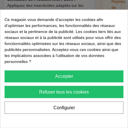
Piqûres
Appliquez des insecticides adaptés sur les
de
surfaces où vos animaux passent le plus de
puces
temps.
Ce magasin vous demande d'accepter les cookies afin
et
d'optimiser les performances, les fonctionnalités des réseaux
tiques
sociaux et la pertinence de la publicité. Les cookies tiers liés aux
sur
Prévention et
réseaux sociaux et à la publicité sont utilisés pour vous offrir des
l'humain
Surveillance ⚠️
fonctionnalités optimisées sur les réseaux sociaux, ainsi que des
:
publicités personnalisées. Acceptez-vous ces cookies ainsi que
risques,
les implications associées à l'utilisation de vos données
retrait
Contrôles Vétérinaires Réguliers :
personnelles ?
et
Consultez régulièrement votre vétérinaire
préventi
pour des conseils personnalisés et découvrez
les nouveaux traitements disponibles.
01/08/202
Accepter
Surveillance Continue :
Restez vigilant pour
détecter toute nouvelle infestation et agir
Refuser tous les cookies
rapidement.
FAQ
Configurer
Que dois-je faire si mon traitement