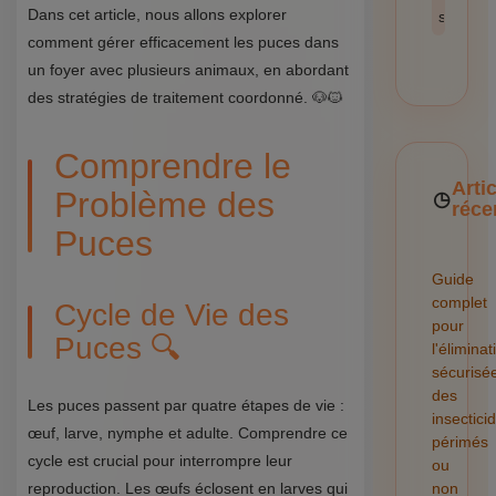
Dans cet article, nous allons explorer
sécurité
comment gérer efficacement les puces dans
un foyer avec plusieurs animaux, en abordant
des stratégies de traitement coordonné. 🐶🐱
Comprendre le
Arti
Problème des
réce
Puces
Guide
complet
Cycle de Vie des
pour
Puces 🔍
l'éliminat
sécurisé
des
Les puces passent par quatre étapes de vie :
insectici
œuf, larve, nymphe et adulte. Comprendre ce
périmés
cycle est crucial pour interrompre leur
ou
reproduction. Les œufs éclosent en larves qui
non