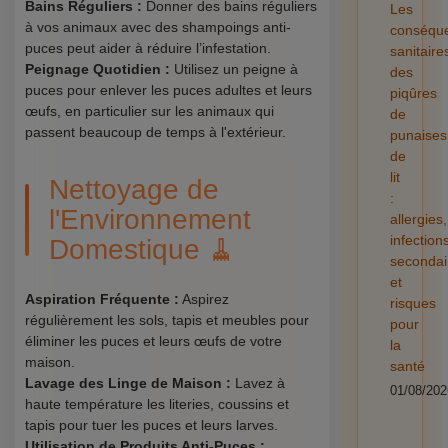
Bains Réguliers :
Donner des bains réguliers
Les
à vos animaux avec des shampoings anti-
conséqu
puces peut aider à réduire l’infestation.
sanitaire
Peignage Quotidien :
Utilisez un peigne à
des
puces pour enlever les puces adultes et leurs
piqûres
œufs, en particulier sur les animaux qui
de
passent beaucoup de temps à l'extérieur.
punaises
de
lit
Nettoyage de
:
l'Environnement
allergies,
infection
Domestique 🧹
secondai
et
Aspiration Fréquente :
Aspirez
risques
régulièrement les sols, tapis et meubles pour
pour
éliminer les puces et leurs œufs de votre
la
maison.
santé
Lavage des Linge de Maison :
Lavez à
01/08/202
haute température les literies, coussins et
tapis pour tuer les puces et leurs larves.
Utilisation de Produits Anti-Puces :