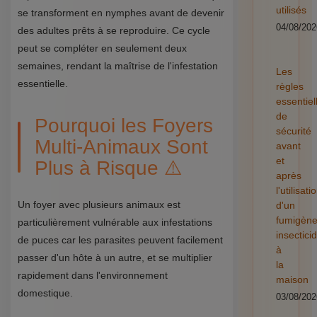
utilisés
se transforment en nymphes avant de devenir
04/08/202
des adultes prêts à se reproduire. Ce cycle
peut se compléter en seulement deux
semaines, rendant la maîtrise de l'infestation
Les
essentielle.
règles
essentiel
de
Pourquoi les Foyers
sécurité
Multi-Animaux Sont
avant
et
Plus à Risque ⚠️
après
l'utilisati
Un foyer avec plusieurs animaux est
d'un
fumigèn
particulièrement vulnérable aux infestations
insectici
de puces car les parasites peuvent facilement
à
passer d'un hôte à un autre, et se multiplier
la
rapidement dans l'environnement
maison
domestique.
03/08/202