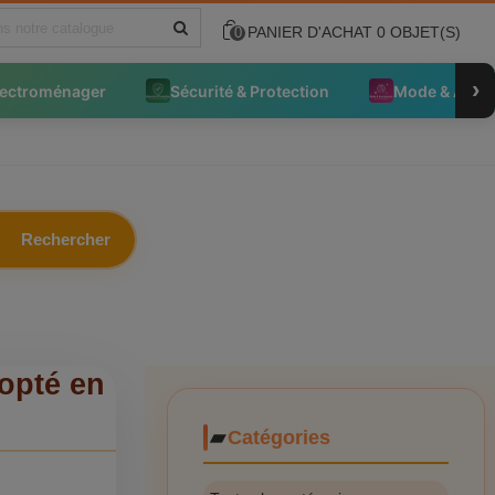
PANIER D'ACHAT
0
OBJET(S)
0
›
lectroménager
Sécurité & Protection
Mode & Acce
Rechercher
dopté en
Catégories