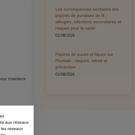
Les conséquences sanitaires des
piqûres de punaises de lit :
allergies, infections secondaires et
risques pour la santé
01/08/2026
Piqûres de puces et tiques sur
l'humain : risques, retrait et
prévention
01/08/2026
 pour maintenir
les
liés aux réseaux
r les réseaux
 les