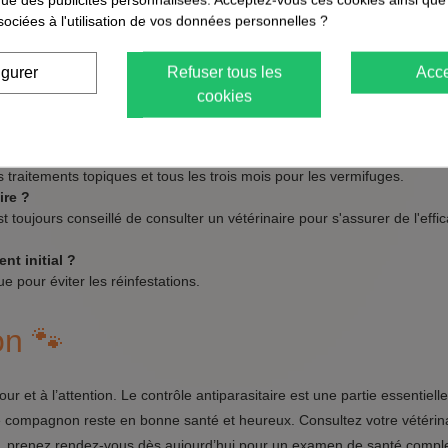
surtout dans les zones où votre animal passe le plus de temps.
sociées à l'utilisation de vos données personnelles ?
dations de votre vétérinaire.
igurer
Refuser tous les
Acce
sitaire 📚
cookies
iparasitaires ?
 traitements topiques et tous les trois mois pour les vermifuges.
ire ?
st toujours conseillé de consulter un vétérinaire pour s'assurer de l'effic
nt initial ?
 pour éviter les réinfestations.
on 🐾
r et à l’attention. Le contrôle antiparasitaire est une partie essentiell
re compagnon reste en bonne santé et heureux. Consultez votre vétérin
us, prenez rendez-vous dès aujourd’hui pour un examen de santé comple