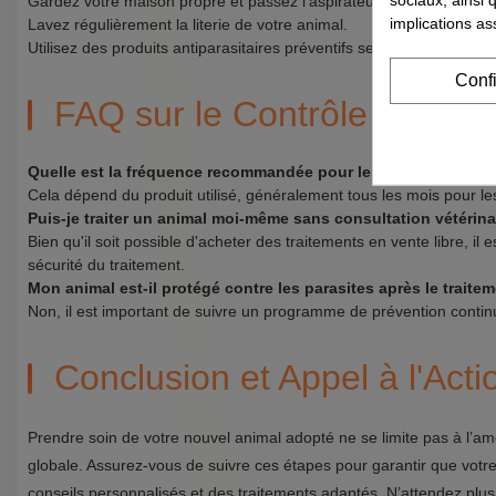
Gardez votre maison propre et passez l'aspirateur régulièrement, 
implications as
Lavez régulièrement la literie de votre animal.
Utilisez des produits antiparasitaires préventifs selon les recomman
Conf
FAQ sur le Contrôle Antipara
Quelle est la fréquence recommandée pour les traitements ant
Cela dépend du produit utilisé, généralement tous les mois pour les
Puis-je traiter un animal moi-même sans consultation vétérina
Bien qu'il soit possible d'acheter des traitements en vente libre, il e
sécurité du traitement.
Mon animal est-il protégé contre les parasites après le traiteme
Non, il est important de suivre un programme de prévention continue
Conclusion et Appel à l'Acti
Prendre soin de votre nouvel animal adopté ne se limite pas à l’amou
globale. Assurez-vous de suivre ces étapes pour garantir que vot
conseils personnalisés et des traitements adaptés. N’attendez pl