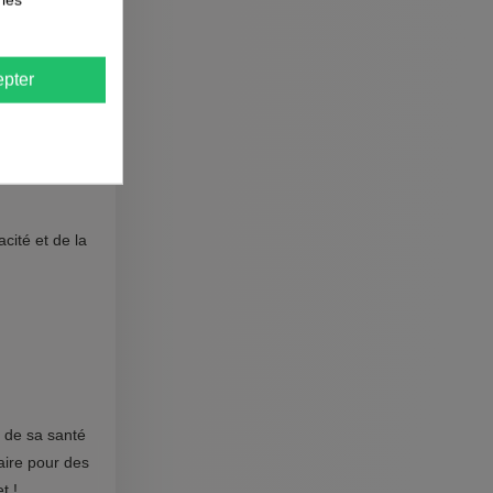
pter
acité et de la
e de sa santé
aire pour des
t !