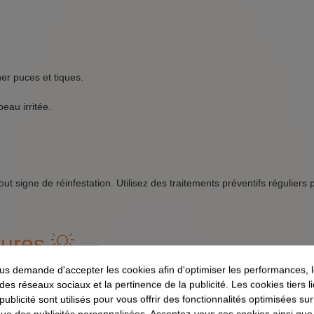
er puces et tiques.
peau irritée.
tout signe de réinfestation. Utilisez des traitements préventifs réguliers
tures 💡
s demande d'accepter les cookies afin d'optimiser les performances, 
lques conseils pratiques :
 des réseaux sociaux et la pertinence de la publicité. Les cookies tiers 
 publicité sont utilisés pour vous offrir des fonctionnalités optimisées su
que des publicités personnalisées. Acceptez-vous ces cookies ainsi que