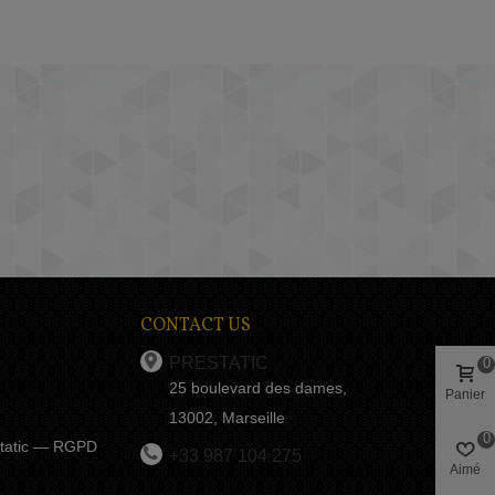
CONTACT US
PRESTATIC
0
25 boulevard des dames,
Panier
13002, Marseille
0
estatic — RGPD
+33 987 104 275
Aimé