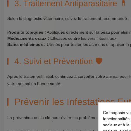
3. Traitement Antiparasitaire 💊
Selon le diagnostic vétérinaire, suivez le traitement recommandé :
Produits topiques :
Appliqués directement sur la peau pour élimin
Médicaments oraux :
Efficaces contre les vers intestinaux.
Bains médicinaux :
Utilisés pour traiter les acariens et apaiser la 
4. Suivi et Prévention 🛡️
Après le traitement initial, continuez à surveiller votre animal pour 
votre animal en bonne santé.
Prévenir les Infestations Fu
Ce magasin vou
La prévention est la clé pour éviter les problèmes futurs. Voici que
fonctionnalités
sociaux et à la
sociaux, ainsi 