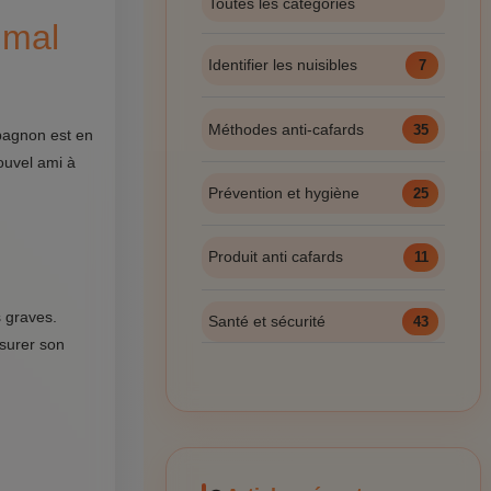
Toutes les catégories
imal
Identifier les nuisibles
7
Méthodes anti-cafards
35
mpagnon est en
nouvel ami à
Prévention et hygiène
25
Produit anti cafards
11
 graves.
Santé et sécurité
43
ssurer son